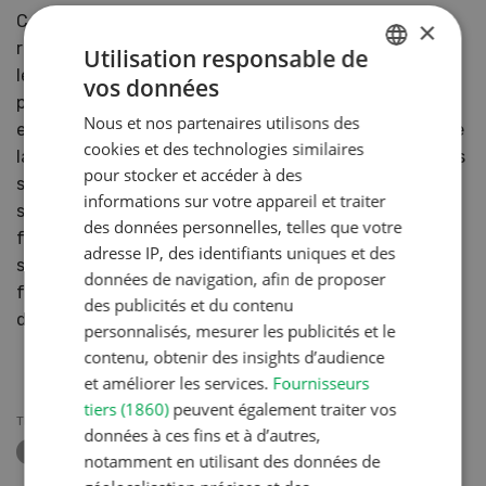
Comme la distance des bâtiments ou installations par
×
rapport à la forêt est définie, il est recommandé, dans
Utilisation responsable de
les zones menacées, d’empêcher au moins la
vos données
GERMAN
progression de la forêt à proximité des bâtiments. En
Nous et nos partenaires utilisons des
effet, en cas de problème juridique lié à la réduction de
FRENCH
cookies et des technologies similaires
la distance par rapport à la forêt, les intérêts forestiers
pour stocker et accéder à des
sont aussi pris en compte. Pour les questions
informations sur votre appareil et traiter
spécifiques concernant la distance par rapport à la
des données personnelles, telles que votre
forêt et à la constatation de la nature forestière, les
adresse IP, des identifiants uniques et des
services cantonaux des forêts ou les services
données de navigation, afin de proposer
forestiers d’arrondissement sont les interlocuteurs
des publicités et du contenu
désignés.
personnalisés, mesurer les publicités et le
contenu, obtenir des insights d’audience
et améliorer les services.
Fournisseurs
tiers (1860)
peuvent également traiter vos
THÈMES
données à ces fins et à d’autres,
FORÊT
CONSTRUCTION
notamment en utilisant des données de