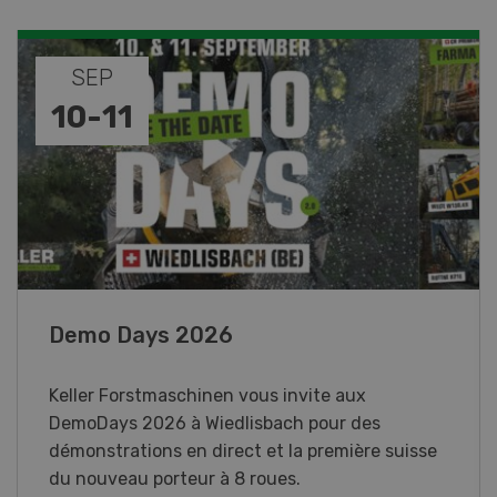
NOV
DÉC
08
-
31
Paysannes, on vous aime !
Une exposition immersive consacrée aux
femmes du monde agricole en Suisse romande.