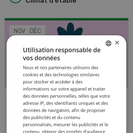
Climat d’étable
NOV
JAN
17
-
26
×
Utilisation responsable de
vos données
GERMAN
Nous et nos partenaires utilisons des
FRENCH
cookies et des technologies similaires
pour stocker et accéder à des
informations sur votre appareil et traiter
des données personnelles, telles que votre
Cours spécialisé Aquaculture
adresse IP, des identifiants uniques et des
données de navigation, afin de proposer
Vous élevez des poissons ou songez à le faire?
des publicités et du contenu
Ce cours vous équipe du savoir nécessaire. Si
personnalisés, mesurer les publicités et le
vous effectuez aussi un stage pratique, votre
contenu, obtenir des insights d’audience