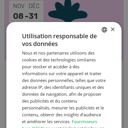
NOV
JAN
17
-
26
×
Utilisation responsable de
vos données
GERMAN
Nous et nos partenaires utilisons des
FRENCH
cookies et des technologies similaires
pour stocker et accéder à des
Cours spécialisé Aquaculture
informations sur votre appareil et traiter
des données personnelles, telles que votre
adresse IP, des identifiants uniques et des
Vous élevez des poissons ou songez à le faire?
données de navigation, afin de proposer
Ce cours vous équipe du savoir nécessaire. Si
des publicités et du contenu
vous effectuez aussi un stage pratique, votre
personnalisés, mesurer les publicités et le
diplôme est reconnu officiellement et vous
contenu, obtenir des insights d’audience
habilite à détenir des poissons à titre
et améliorer les services.
Fournisseurs
professionnel.