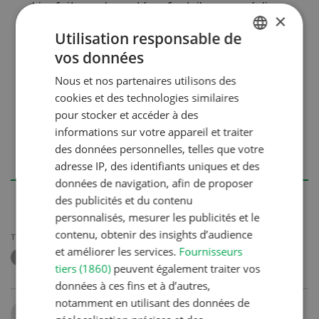
bienfait pour la santé ou faut-il encore réaliser
×
des améliorations dans ce domaine ?
Utilisation responsable de
•
Finances:
quel sera le revenu futur ? Quelles
vos données
GERMAN
sont les opportunités commerciales actuelles
Nous et nos partenaires utilisons des
FRENCH
et futures pour le produit ? Comment les
cookies et des technologies similaires
investissements envisagés seront-ils financés
pour stocker et accéder à des
? Les fonds propres sontils suffisants ou faut-il
informations sur votre appareil et traiter
prévoir une source de financement externe ?
des données personnelles, telles que votre
(voir page 12)
adresse IP, des identifiants uniques et des
données de navigation, afin de proposer
des publicités et du contenu
personnalisés, mesurer les publicités et le
contenu, obtenir des insights d’audience
THÈMES
et améliorer les services.
Fournisseurs
PLANIFICATION D'ENTREPRISE
tiers (1860)
peuvent également traiter vos
données à ces fins et à d’autres,
notamment en utilisant des données de
Partager