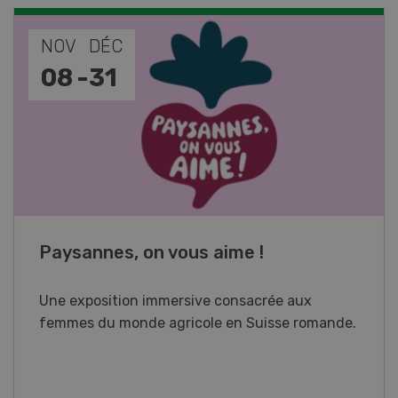
NOV
JAN
17
-
26
Cours spécialisé Aquaculture
Vous élevez des poissons ou songez à le faire?
Ce cours vous équipe du savoir nécessaire. Si
vous effectuez aussi un stage pratique, votre
diplôme est reconnu officiellement et vous
habilite à détenir des poissons à titre