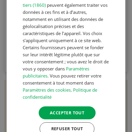
tiers (1860)
peuvent également traiter vos
données à ces fins et à d’autres,
Testez vos connaissances en participant à
notamment en utilisant des données de
l’Agri Quiz de la Revue UFA. Les questions
géolocalisation précises et des
portent sur le désherbage mécanique et les
caractéristiques de l’appareil. Vos choix
machines spécifiques.
s’appliquent uniquement à ce site web.
Certains fournisseurs peuvent se fonder
sur leur intérêt légitime plutôt que sur
VERS LE QUIZ
votre consentement ; vous avez le droit de
vous y opposer dans
Paramètres
publicitaires
. Vous pouvez retirer votre
consentement à tout moment dans
Paramètres des cookies
.
Politique de
confidentialité
ACCEPTER TOUT
REFUSER TOUT