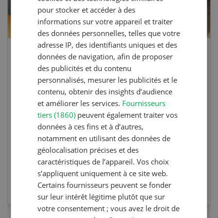
pour stocker et accéder à des
informations sur votre appareil et traiter
des données personnelles, telles que votre
adresse IP, des identifiants uniques et des
données de navigation, afin de proposer
41e Championnat d’Europe de labour
des publicités et du contenu
à Hallau/Wunderklingen (SH)
personnalisés, mesurer les publicités et le
contenu, obtenir des insights d’audience
Championnat d’Europe de labour 2026 en
et améliorer les services.
Fournisseurs
Suisse.
tiers (1860)
peuvent également traiter vos
données à ces fins et à d’autres,
notamment en utilisant des données de
géolocalisation précises et des
caractéristiques de l’appareil. Vos choix
s’appliquent uniquement à ce site web.
EN SAVOIR PLUS
Certains fournisseurs peuvent se fonder
sur leur intérêt légitime plutôt que sur
votre consentement ; vous avez le droit de