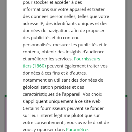
pour stocker et accéder à des
informations sur votre appareil et traiter
des données personnelles, telles que votre
Production animale
adresse IP, des identifiants uniques et des
L’aide du vétérinaire: «Que
données de navigation, afin de proposer
faire en cas de diarrhée
des publicités et du contenu
personnalisés, mesurer les publicités et le
chez les chèvres ? »
contenu, obtenir des insights d’audience
et améliorer les services.
Fournisseurs
tiers (1860)
peuvent également traiter vos
Production animale
données à ces fins et à d’autres,
Climat d’étable
notamment en utilisant des données de
géolocalisation précises et des
caractéristiques de l’appareil. Vos choix
s’appliquent uniquement à ce site web.
NOV
JAN
Certains fournisseurs peuvent se fonder
sur leur intérêt légitime plutôt que sur
17
-
26
votre consentement ; vous avez le droit de
vous y opposer dans
Paramètres