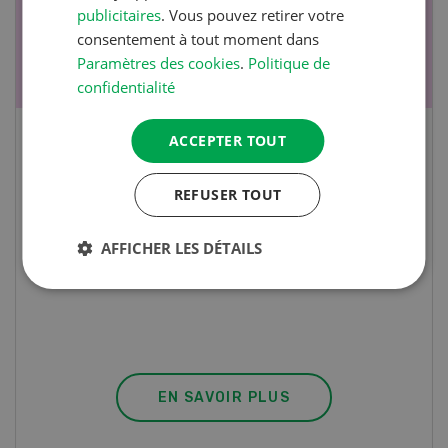
publicitaires
. Vous pouvez retirer votre
consentement à tout moment dans
Paramètres des cookies
.
Politique de
confidentialité
ACCEPTER TOUT
Cours spécialisé Aquaculture
REFUSER TOUT
Vous élevez des poissons ou songez à le faire?
Ce cours vous équipe du savoir nécessaire. Si
AFFICHER LES DÉTAILS
vous effectuez aussi un stage pratique, votre
diplôme est reconnu officiellement et vous
habilite à détenir des poissons à titre
professionnel.
EN SAVOIR PLUS