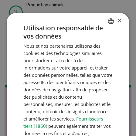
Production animale
L’aide du vétérinaire: «Que
×
faire en cas de diarrhée
Utilisation responsable de
chez les chèvres ? »
vos données
GERMAN
Nous et nos partenaires utilisons des
FRENCH
cookies et des technologies similaires
Production animale
pour stocker et accéder à des
Climat d’étable
informations sur votre appareil et traiter
des données personnelles, telles que votre
adresse IP, des identifiants uniques et des
données de navigation, afin de proposer
des publicités et du contenu
NOV
JAN
personnalisés, mesurer les publicités et le
17
-
26
contenu, obtenir des insights d’audience
et améliorer les services.
Fournisseurs
tiers (1860)
peuvent également traiter vos
données à ces fins et à d’autres,