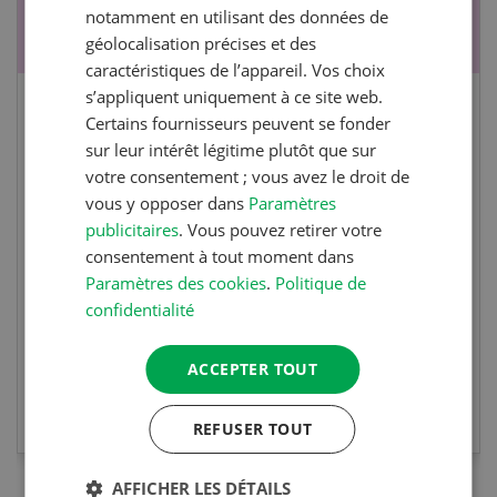
notamment en utilisant des données de
géolocalisation précises et des
caractéristiques de l’appareil. Vos choix
s’appliquent uniquement à ce site web.
Cours spécialisé Aquaculture
Certains fournisseurs peuvent se fonder
sur leur intérêt légitime plutôt que sur
votre consentement ; vous avez le droit de
Vous élevez des poissons ou songez à le faire?
vous y opposer dans
Paramètres
Ce cours vous équipe du savoir nécessaire. Si
publicitaires
. Vous pouvez retirer votre
vous effectuez aussi un stage pratique, votre
consentement à tout moment dans
diplôme est reconnu officiellement et vous
Paramètres des cookies
.
Politique de
habilite à détenir des poissons à titre
confidentialité
professionnel.
ACCEPTER TOUT
EN SAVOIR PLUS
REFUSER TOUT
AFFICHER LES DÉTAILS