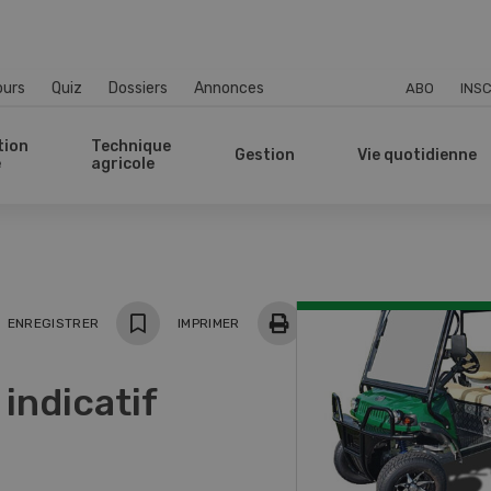
ours
Quiz
Dossiers
Annonces
ABO
INSC
tion
Technique
Gestion
Vie quotidienne
e
agricole
ger
ENREGISTRER
IMPRIMER
 indicatif