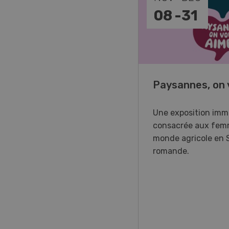
-
11
08
-
31
o Days 2026
Paysannes, on 
r Forstmaschinen vous
Une exposition imm
e aux DemoDays 2026 à
consacrée aux fem
isbach pour des
monde agricole en 
strations en direct et la
romande.
ère suisse du nouveau
ur à 8 roues.