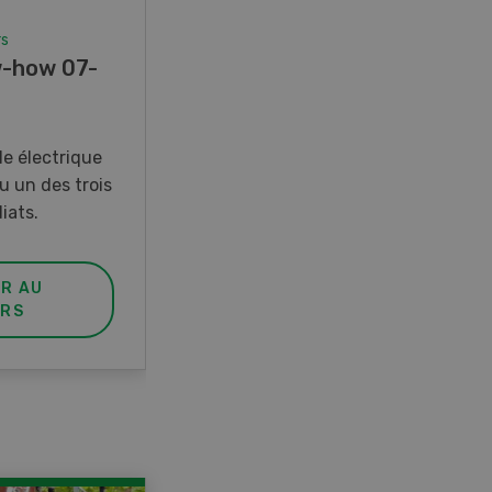
rs
Concours
-how 07-
Photo mystère 07-08/26
Gagnez l’un des cinq couteaux
de poche LANDI
e électrique
u un des trois
iats.
ER AU
PARTICIPER AU
RS
CONCOURS