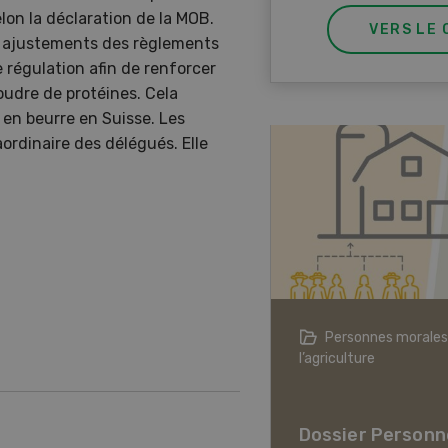
lon la déclaration de la MOB.
VERS LE 
es ajustements des règlements
 régulation afin de renforcer
oudre de protéines. Cela
 en beurre en Suisse. Les
aordinaire des délégués. Elle
agriculture à l’ère du changement
Personnes morales
ique
l’agriculture
er L’agriculture à l’ère
hangement climatique
Dossier Personn