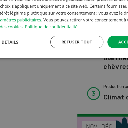
A à Z
s choix s’appliquent uniquement à ce site web. Certains fournisse
ntérêt légitime plutôt que sur votre consentement ; vous avez le dr
amètres publicitaires
. Vous pouvez retirer votre consentement 
Production a
des cookies
.
Politique de confidentialité
L’aide 
vétérin
 DÉTAILS
REFUSER TOUT
ACC
faire e
diarrhé
chèvres
Production a
Climat 
EP
NOV
DÉC