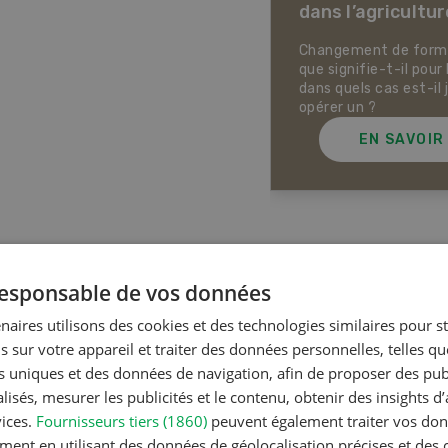
dans l’agricultur
ectives pour la production
ale et la production animale
sse. Pistes pour se protéger
Changement de forme 
 la chaleur, la sécheresse ainsi
que signifie-t-il pour 
ontre les phénomènes
dans quels cas est-il 
rologiques extrêmes.
opérer un ?
EN SAVOIR PLUS
EN SAVOIR
Articles les plus lue
 responsable de vos données
naires utilisons des cookies et des technologies similaires pour s
s sur votre appareil et traiter des données personnelles, telles q
Production a
nts uniques et des données de navigation, afin de proposer des publ
Noms d
isés, mesurer les publicités et le contenu, obtenir des insights d
en Suiss
vices.
Fournisseurs tiers (1860)
peuvent également traiter vos donn
ment en utilisant des données de géolocalisation précises et des 