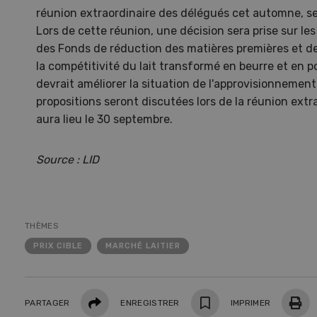
réunion extraordinaire des délégués cet automne, se
Lors de cette réunion, une décision sera prise sur l
des Fonds de réduction des matières premières et de
la compétitivité du lait transformé en beurre et en p
devrait améliorer la situation de l'approvisionnement
propositions seront discutées lors de la réunion extr
aura lieu le 30 septembre.
Source : LID
THÈMES
Une ferme entre de nouvelles
L’
PRIX CIBLE
MARCHÉ LAITIER
mains
climat
Dossi
Partager
du c
PARTAGER
ENREGISTRER
IMPRIMER
Une ferme entre de