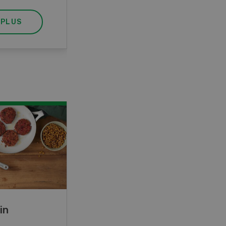
 PLUS
EN SAVOIR PLUS
in
Rouleaux de printemps