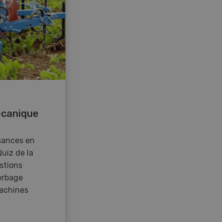
canique
sances en
Quiz de la
stions
erbage
achines