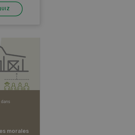
QUIZ
 dans
Articles biologiques
es morales