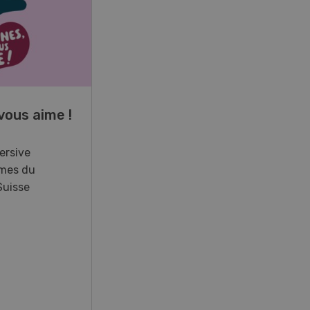
17
-
26
vous aime !
Cours spécialisé
Aquaculture
ersive
mes du
Vous élevez des poissons ou
Suisse
songez à le faire? Ce cours vous
équipe du savoir nécessaire. Si
vous effectuez aussi un stage
pratique, votre diplôme est
reconnu officiellement et vous
habilite à détenir des poissons à
titre professionnel.