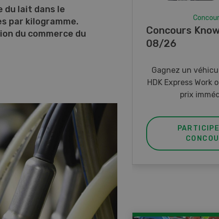
 du lait dans le
Concou
es par kilogramme.
Concours Know
ation du commerce du
08/26
Gagnez un véhicul
HDK Express Work o
prix imméd
PARTICIP
CONCOU