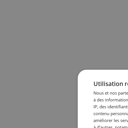
nouvelles mains
Persp
végét
Des chef·fes d’exploitation
en Sui
témoignent de la manière dont ils
contre
développent leur activité après
que c
avoir repris un domaine.
météo
EN SAVOIR PLUS
Utilisation
Nous et nos parte
à des information
IP, des identifia
contenu personnal
améliorer les ser
à d’autres, notam