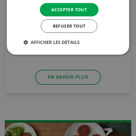
Cours spécialisé Aquaculture
ACCEPTER TOUT
Vous élevez des poissons ou songez à le faire?
REFUSER TOUT
Ce cours vous équipe du savoir nécessaire. Si
vous effectuez aussi un stage pratique, votre
diplôme est reconnu officiellement et vous
AFFICHER LES DÉTAILS
habilite à détenir des poissons à titre
professionnel.
EN SAVOIR PLUS