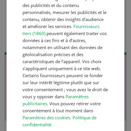
des publicités et du contenu
personnalisés, mesurer les publicités et le
Production animale
contenu, obtenir des insights d’audience
Lutter efficacement contre
et améliorer les services.
Fournisseurs
tiers (1860)
peuvent également traiter vos
la diarrhée des porcelets
données à ces fins et à d’autres,
notamment en utilisant des données de
géolocalisation précises et des
caractéristiques de l’appareil. Vos choix
NOV
JAN
s’appliquent uniquement à ce site web.
17
-
26
Certains fournisseurs peuvent se fonder
sur leur intérêt légitime plutôt que sur
votre consentement ; vous avez le droit de
vous y opposer dans
Paramètres
publicitaires
. Vous pouvez retirer votre
consentement à tout moment dans
Paramètres des cookies
.
Politique de
confidentialité