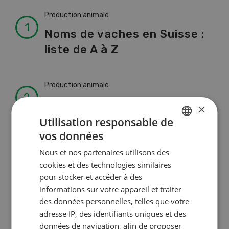
Production animale
Noms de vaches en Suisse :
liste de A à Z
Production animale
L’aide du vétérinaire: «Que
×
faire en cas de diarrhée
Utilisation responsable de
chez les chèvres ? »
vos données
GERMAN
Nous et nos partenaires utilisons des
FRENCH
cookies et des technologies similaires
Production végétale
pour stocker et accéder à des
Couverts végétaux:
informations sur votre appareil et traiter
des données personnelles, telles que votre
objectifs clairs, bénéfices
adresse IP, des identifiants uniques et des
durables
données de navigation, afin de proposer