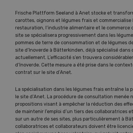
Frische Plattform Seeland à Anet stocke et transfo
carottes, oignons et légumes frais et commercialise 
restauration, l’industrie alimentaire et le commerce 
site se spécialisera progressivement dans les légume
pommes de terre de consommation et de légumes de 
site d’Inoverde à Bätterkinden, déjà spécialisé dans
actuellement. L’efficacité s’en trouvera considérabl
d’Inoverde. Cette mesure a été prise dans le context
contrat sur le site d’Anet.
La spécialisation dans les légumes frais entraîne la 
le site d’Anet. La procédure de consultation menée 
Une ferme entre de nouvelles
L’
propositions visant à empêcher la réduction des effe
mains
climat
de maintenir l’emploi d’un tiers des collaboratrices 
Dossi
sur un autre de ses sites, plus particulièrement à Bä
du c
collaboratrices et collaborateurs doivent être licenci
Une ferme entre de