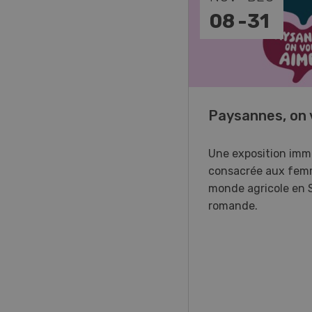
-
11
08
-
31
o Days 2026
Paysannes, on 
r Forstmaschinen vous
Une exposition imm
e aux DemoDays 2026 à
consacrée aux fem
isbach pour des
monde agricole en 
strations en direct et la
romande.
ère suisse du nouveau
ur à 8 roues.