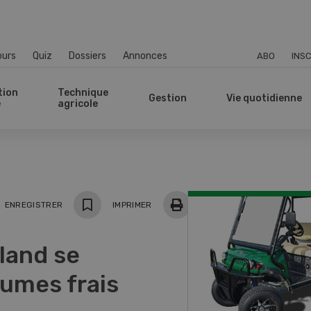
ours
Quiz
Dossiers
Annonces
ABO
INSC
tion
Technique
Gestion
Vie quotidienne
e
agricole
ger
ENREGISTRER
IMPRIMER
land se
gumes frais