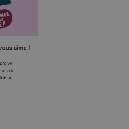
17
-
26
vous aime !
Cours spécialisé
Aquaculture
ersive
mes du
Vous élevez des poissons ou
Suisse
songez à le faire? Ce cours vous
équipe du savoir nécessaire. Si
vous effectuez aussi un stage
pratique, votre diplôme est
reconnu officiellement et vous
habilite à détenir des poissons à
titre professionnel.