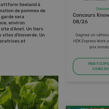
Plattform Seeland à
Concou
ormation de pommes de
Concours Know
 garde sera
08/26
ce, environ
site d’Anet. Un tiers
s sites d’Inoverde. Un
Gagnez un véhicul
oratrices et
HDK Express Work o
prix imméd
PARTICIP
CONCOU