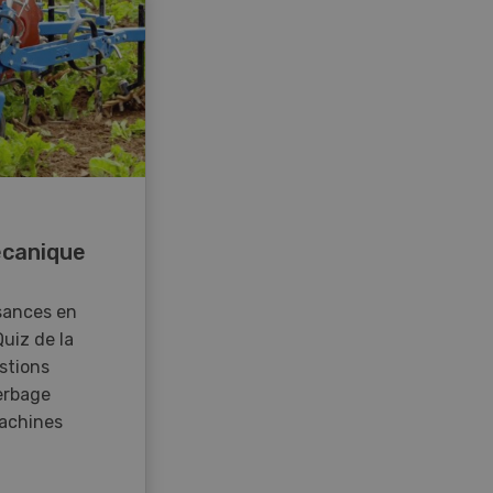
canique
sances en
Quiz de la
stions
erbage
achines