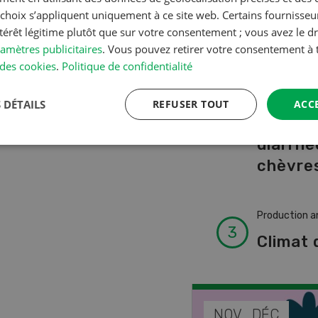
A à Z
s choix s’appliquent uniquement à ce site web. Certains fournisse
ntérêt légitime plutôt que sur votre consentement ; vous avez le dr
amètres publicitaires
. Vous pouvez retirer votre consentement 
Production a
des cookies
.
Politique de confidentialité
L’aide 
vétérin
 DÉTAILS
REFUSER TOUT
ACC
faire e
diarrhé
chèvres
Production a
Climat 
EP
NOV
DÉC