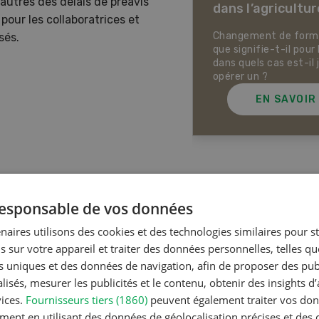
 autres des délais de préavis
dans l’agricultur
ectives pour la production
 pour les collaboratrices et
ale et la production animale
sse. Pistes pour se protéger
Changement de forme 
sés.
 la chaleur, la sécheresse ainsi
que signifie-t-il pour 
ontre les phénomènes
dans quels cas est-il 
rologiques extrêmes.
opérer un ?
EN SAVOIR PLUS
EN SAVOIR
Articles les plus lue
 responsable de vos données
naires utilisons des cookies et des technologies similaires pour s
s sur votre appareil et traiter des données personnelles, telles q
Production a
nts uniques et des données de navigation, afin de proposer des publ
Noms d
isés, mesurer les publicités et le contenu, obtenir des insights d
en Suiss
vices.
Fournisseurs tiers (1860)
peuvent également traiter vos donn
ment en utilisant des données de géolocalisation précises et des 