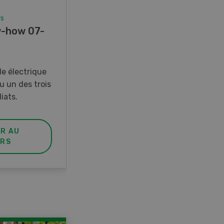
rs
Concours
-how 07-
Photo mystère 07-08/26
Gagnez l’un des cinq couteaux
de poche LANDI
e électrique
u un des trois
iats.
ER AU
PARTICIPER AU
RS
CONCOURS