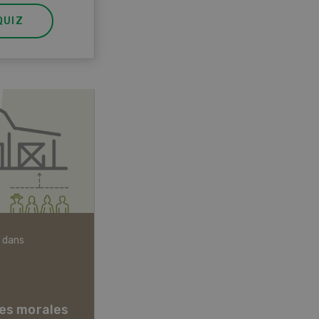
QUIZ
 dans
Articles biologiques
es morales