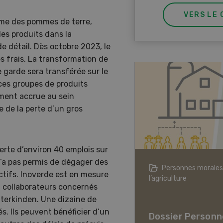
VERS LE 
rme des pommes de terre,
les produits dans la
de détail. Dès octobre 2023, le
s frais. La transformation de
garde sera transférée sur le
 ces groupes de produits
ement accrue au sein
e de la perte d’un gros
perte d’environ 40 emplois sur
n’a pas permis de dégager des
agriculture à l’ère du changement
Personnes morales
ctifs. Inoverde est en mesure
ique
l’agriculture
et collaborateurs concernés
er L’agriculture à l’ère
tterkinden. Une dizaine de
hangement climatique
és. Ils peuvent bénéficier d’un
Dossier Personn