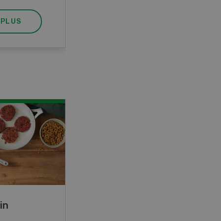
 PLUS
EN SAVOIR PLUS
in
Rouleaux de printemps