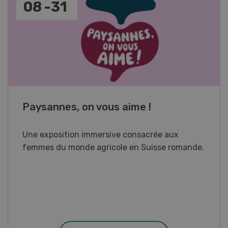
17
-
26
Cours spécialisé Aquaculture
Vous élevez des poissons ou songez à le faire?
Ce cours vous équipe du savoir nécessaire. Si
vous effectuez aussi un stage pratique, votre
diplôme est reconnu officiellement et vous
habilite à détenir des poissons à titre
professionnel.