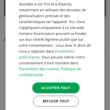
données à ces fins et à d’autres,
EN SAVOIR PLUS
notamment en utilisant des données de
géolocalisation précises et des
caractéristiques de l’appareil. Vos choix
s’appliquent uniquement à ce site web.
Certains fournisseurs peuvent se fonder
Articles les plus lues
sur leur intérêt légitime plutôt que sur
votre consentement ; vous avez le droit de
vous y opposer dans
Paramètres
publicitaires
. Vous pouvez retirer votre
Production animale
consentement à tout moment dans
Noms de vaches en Suisse :
Paramètres des cookies
.
Politique de
liste de A à Z
confidentialité
ACCEPTER TOUT
Production animale
L’aide du vétérinaire: «Que
REFUSER TOUT
faire en cas de diarrhée