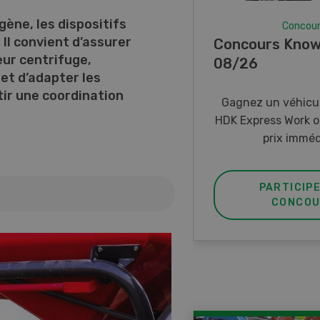
ène, les dispositifs
Concou
Il convient d’assurer
Concours Know
eur centrifuge,
08/26
 et d’adapter les
tir une coordination
Gagnez un véhicul
HDK Express Work o
prix imméd
PARTICIP
CONCOU