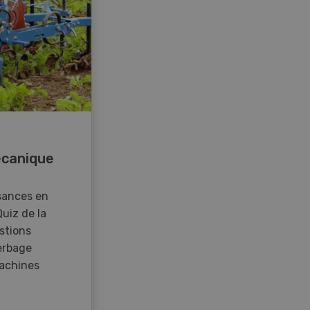
canique
sances en
Quiz de la
stions
erbage
achines