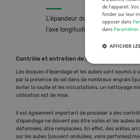
de l’appareil. Vo
fonder sur leur i
L’épandeur doit être à l’horizont
opposer dans
Par
l’axe longitudinal que celui transv
dans
Paramètres 
AFFICHER LES
Contrôle et entretien de l’épandeur
Les disques d’épandage et les aubes sont soumis à 
par la présence de sel dans de nombreux engrais (qui 
éviter la rouille et les incrustations, un nettoyage 
utilisation est de mise.
Il est également important de procéder à des contrôle
d’épandage ne doivent pas être voilés et les aubes d
déformées, être remplacées. En effet, des arêtes ar
sur les aubes (souvent ondulées, voire perforées) mod