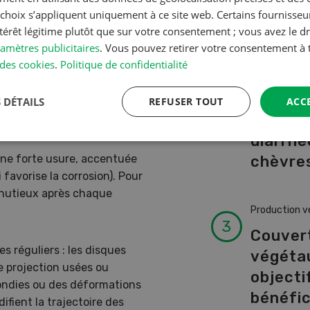
A à Z
s choix s’appliquent uniquement à ce site web. Certains fournisse
ntérêt légitime plutôt que sur votre consentement ; vous avez le dr
ale tant dans
amètres publicitaires
. Vous pouvez retirer votre consentement 
Production a
ersal.
des cookies
.
Politique de confidentialité
L’aide 
vétérin
 DÉTAILS
REFUSER TOUT
ACC
faire e
diarrhé
chèvres
une forte usure, accentuée
favorise la corrosion). Pour
minutieux après chaque
Production v
Couver
s réguliers : les disques
végéta
e projection usées ou
objectif
rondies ou des déformations
bénéfi
ifient la trajectoire des