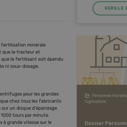
VERS LE 
fertilisation minérale
 que le tracteur et
 que le fertilisant soit épandu
ès ni sous-dosage.
centrifuges pour les grandes
agriculture à l’ère du changement
Personnes morales
ique chez tous les fabricants
ique
l’agriculture
re sur un disque d’épandage
er L’agriculture à l’ère
à 1000 tours par minute.
hangement climatique
s à grande vitesse sur le
Dossier Personn