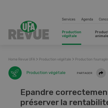
Services
Agenda
Conc
Production
Produc
végétale
animal
>
>
Home Revue UFA
Production végétale
Production fourragè
Parta
Production végétale
PARTAGER
Epandre correctement
préserver la rentabilit