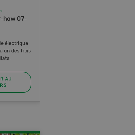
rs
Concours
-how 07-
Photo mystère 07-08/26
Gagnez l’un des cinq couteaux
de poche LANDI
e électrique
u un des trois
iats.
ER AU
PARTICIPER AU
RS
CONCOURS