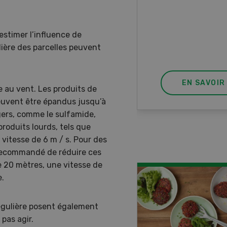
ur à 8 roues.
estimer l’influence de
ulière des parcelles peuvent
EN SAVOIR PLUS
EN SAVOIR
ble au vent. Les produits de
euvent être épandus jusqu’à
égers, comme le sulfamide,
produits lourds, tels que
 vitesse de 6 m / s. Pour des
 recommandé de réduire ces
e 20 mètres, une vitesse de
e.
régulière posent également
pas agir.