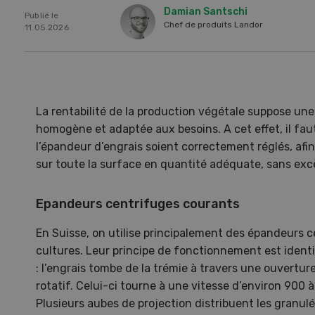
Damian Santschi
Publié le
Chef de produits Landor
11.05.2026
La rentabilité de la production végétale suppose une 
homogène et adaptée aux besoins. A cet effet, il faut
l’épandeur d’engrais soient correctement réglés, afin
sur toute la surface en quantité adéquate, sans exc
Epandeurs centrifuges courants
En Suisse, on utilise principalement des épandeurs 
Une ferme entre de nouvelles
L’
cultures. Leur principe de fonctionnement est ident
mains
climat
: l’engrais tombe de la trémie à travers une ouvertu
Dossi
rotatif. Celui-ci tourne à une vitesse d’environ 900 
du c
Plusieurs aubes de projection distribuent les granulé
Une ferme entre de