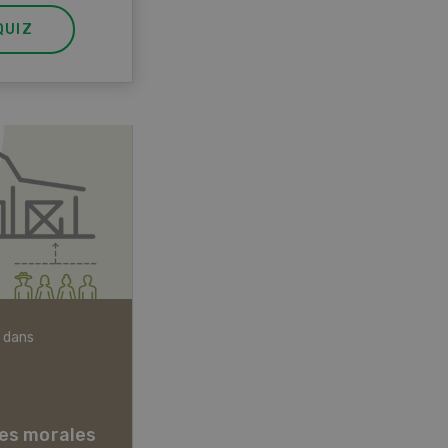
QUIZ
 dans
Articles biologiques
es morales