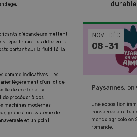
durabl
pandage.
abricants d’épandeurs mettent
EP
NOV
DÉC
s répertoriant les différents
-
11
08
-
31
s portant sur la fluidité, la
ées comme indicatives. Les
arier légèrement d’un lot de
o Days 2026
Paysannes, on 
eillé de contrôler la
et de procéder à des
r Forstmaschinen vous
Une exposition imm
Les machines modernes
e aux DemoDays 2026 à
consacrée aux fem
eur, grâce à un système de
isbach pour des
monde agricole en 
ansversale et un point
strations en direct et la
romande.
ère suisse du nouveau