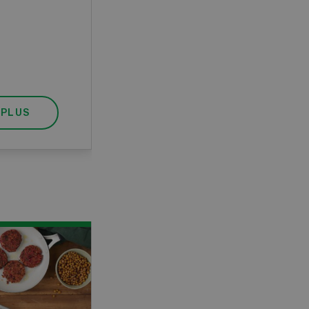
pratique, votre diplôme est
reconnu officiellement et vous
habilite à détenir des poissons à
titre professionnel.
 PLUS
EN SAVOIR PLUS