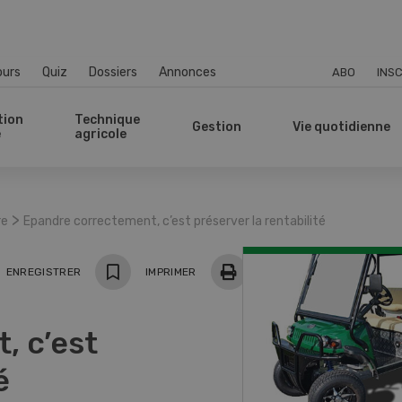
ours
Quiz
Dossiers
Annonces
ABO
INSC
tion
Technique
Gestion
Vie quotidienne
e
agricole
>
re
Epandre correctement, c’est préserver la rentabilité
ger
ENREGISTRER
IMPRIMER
, c’est
é