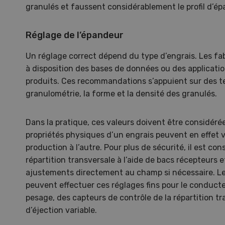
granulés et faussent considérablement le profil d’é
Réglage de l’épandeur
Un réglage correct dépend du type d’engrais. Les f
S
à disposition des bases de données ou des application
10
produits. Ces recommandations s’appuient sur des test
granulométrie, la forme et la densité des granulés.
Dans la pratique, ces valeurs doivent être considér
propriétés physiques d’un engrais peuvent en effet v
Dem
production à l’autre. Pour plus de sécurité, il est cons
répartition transversale à l’aide de bacs récepteurs 
Kelle
ajustements directement au champ si nécessaire. 
invit
peuvent effectuer ces réglages fins pour le conduct
Wiedl
pesage, des capteurs de contrôle de la répartition tr
démon
d’éjection variable.
premi