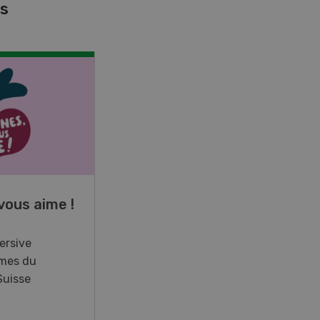
es
NOV
JAN
17
-
26
vous aime !
Cours spécialisé
Aquaculture
ersive
mes du
Vous élevez des poissons ou
Suisse
songez à le faire? Ce cours vous
équipe du savoir nécessaire. Si
vous effectuez aussi un stage