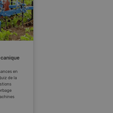
canique
sances en
Quiz de la
stions
erbage
achines