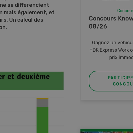
ne se différencient
Concou
on mais également, et
Concours Know
rs. Un calcul des
08/26
on.
Gagnez un véhicul
HDK Express Work o
prix imméd
PARTICIP
CONCOU