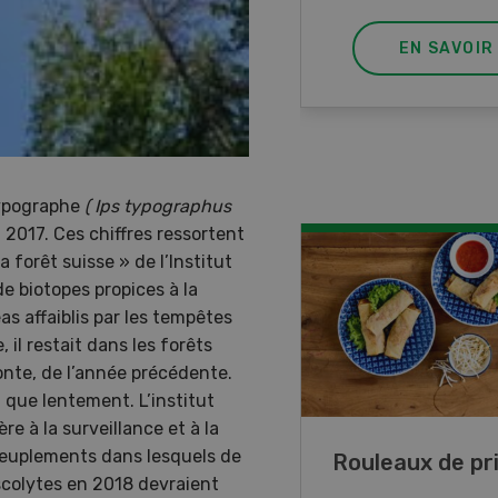
EN SAVOIR PLUS
EN SAVOIR
 typographe
( Ips typographus
n 2017. Ces chiffres ressortent
forêt suisse » de l’Institut
e biotopes propices à la
as affaiblis par les tempêtes
il restait dans les forêts
ponte, de l’année précédente.
 que lentement. L’institut
re à la surveillance et à la
peuplements dans lesquels de
ttes de lupin
Rouleaux de p
scolytes en 2018 devraient