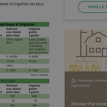
es d’irrigation les plus
VERS LE 
agriculture à l’ère du changement
Personnes morales
ique
l’agriculture
er L’agriculture à l’ère
hangement climatique
Dossier Personn