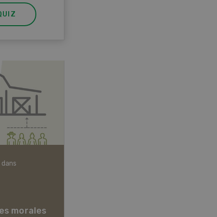
QUIZ
 dans
Articles biologiques
es morales