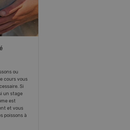
22
-
23
é
41e Championnat
d’Europe de labour à
Hallau/Wunderklingen
(SH)
ssons ou
Ce cours vous
essaire. Si
Championnat d’Europe de labour
i un stage
2026 en Suisse.
lôme est
ent et vous
es poissons à