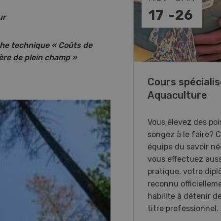
-
31
17
-
26
ur
che technique « Coûts de
hère de plein champ »
annes, on vous aime !
Cours spécialis
Aquaculture
xposition immersive
acrée aux femmes du
Vous élevez des poi
 agricole en Suisse
songez à le faire? 
nde.
équipe du savoir néc
vous effectuez auss
pratique, votre dip
reconnu officiellem
habilite à détenir d
titre professionnel.