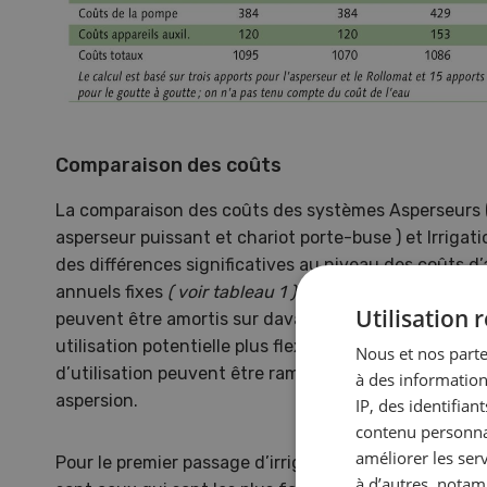
nouvelles mains
Persp
végét
Des chef·fes d’exploitation
en Sui
témoignent de la manière dont ils
contre
développent leur activité après
que c
avoir repris un domaine.
météo
EN SAVOIR PLUS
Comparaison des coûts
La comparaison des coûts des systèmes Asperseurs ( 
asperseur puissant et chariot porte-buse ) et Irrigat
des différences significatives au niveau des coûts d’
annuels fixes
( voir tableau 1 )
. Les coûts annuels fi
Utilisation
peuvent être amortis sur davantage d’heures d’utilis
utilisation potentielle plus flexible. Grâce à cela, les
Nous et nos parte
d’utilisation peuvent être ramenés à un niveau iden
à des information
aspersion.
IP, des identifia
contenu personnal
améliorer les ser
Pour le premier passage d’irrigation, les coûts de p
à d’autres, notam