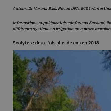
08
AuteureDr Verena Säle, Revue UFA, 8401 Wintertho
Informations supplémentairesInforama Seeland, fi
différents systèmes d’irrigation en culture maraîc
Pays
Scolytes : deux fois plus de cas en 2018
Une e
cons
monde
roma