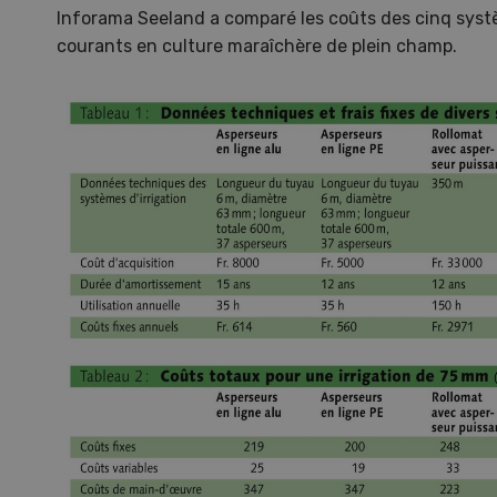
Inforama Seeland a comparé les coûts des cinq systèm
courants en culture maraîchère de plein champ.
Une ferme entre de nouvelles
L’
mains
climat
Dossi
du c
Une ferme entre de