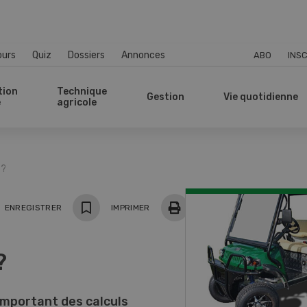
ours
Quiz
Dossiers
Annonces
ABO
INSC
tion
Technique
Gestion
Vie quotidienne
e
agricole
 ?
ger
ENREGISTRER
IMPRIMER
?
 important des calculs