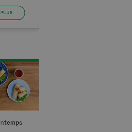
 PLUS
EN SAVOIR PLUS
rintemps
Blancs de poulet sauce
épinards à la crème