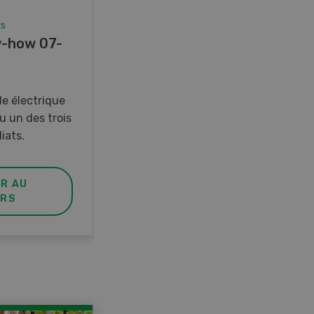
rs
Concours
-how 07-
Photo mystère 07-08/26
Gagnez l’un des cinq couteaux
de poche LANDI
e électrique
u un des trois
iats.
ER AU
PARTICIPER AU
RS
CONCOURS