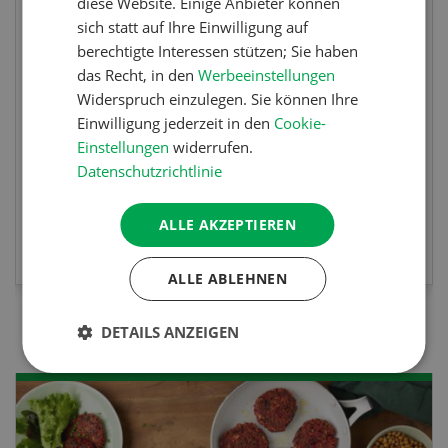
diese Website. Einige Anbieter können
sich statt auf Ihre Einwilligung auf
Sind Sie in der Fischzucht tätig oder
berechtigte Interessen stützen; Sie haben
interessieren Sie sich für das Thema? In
das Recht, in den
Werbeeinstellungen
diesem Fall ist unser FBA-Weiterbildungskurs
Widerspruch einzulegen. Sie können Ihre
die perfekte Wahl für Sie. Der Abschluss lässt
Einwilligung jederzeit in den
Cookie-
sich mit einem Praktikum zum fachbezogenen,
Einstellungen
widerrufen.
berufsunabhängigen Ausweis erweitern.
Datenschutzrichtlinie
ALLE AKZEPTIEREN
MEHR ZUR VERANSTALTUNG
ALLE ABLEHNEN
DETAILS ANZEIGEN