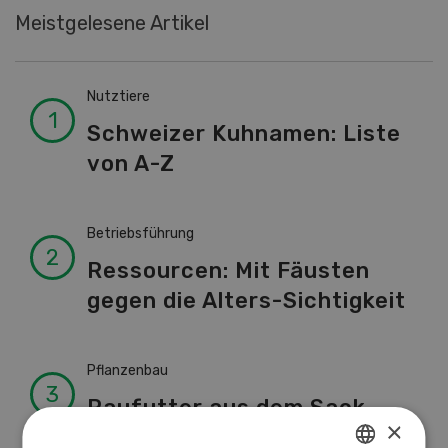
Meistgelesene Artikel
Nutztiere
Schweizer Kuhnamen: Liste
von A-Z
Betriebsführung
Ressourcen: Mit Fäusten
gegen die Alters-Sichtigkeit
Pflanzenbau
Raufutter aus dem Sack
×