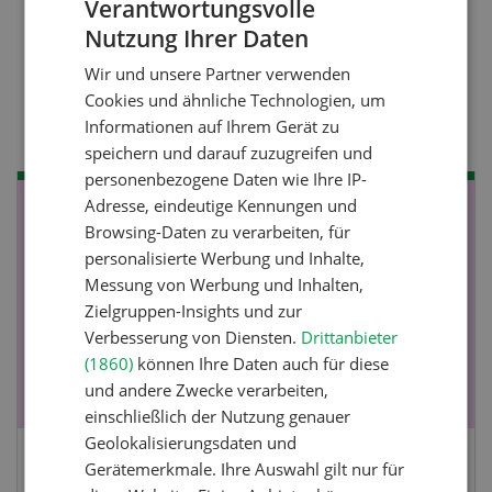
Verantwortungsvolle
Nutzung Ihrer Daten
Nutztiere
GERMAN
Stallklima - Hitzestress
Wir und unsere Partner verwenden
FRENCH
Cookies und ähnliche Technologien, um
verhindern
Informationen auf Ihrem Gerät zu
speichern und darauf zuzugreifen und
personenbezogene Daten wie Ihre IP-
Adresse, eindeutige Kennungen und
NOV
JAN
Browsing-Daten zu verarbeiten, für
19
-
28
personalisierte Werbung und Inhalte,
Messung von Werbung und Inhalten,
Zielgruppen-Insights und zur
Verbesserung von Diensten.
Drittanbieter
(1860)
können Ihre Daten auch für diese
und andere Zwecke verarbeiten,
einschließlich der Nutzung genauer
Geolokalisierungsdaten und
Gerätemerkmale. Ihre Auswahl gilt nur für
Fachkurs Aquakultur