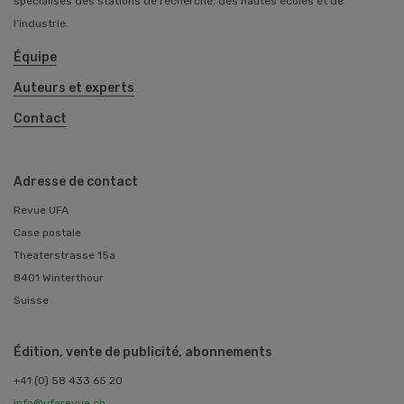
spécialisés des stations de recherche, des hautes écoles et de
l’industrie.
Équipe
Auteurs et experts
Contact
Adresse de contact
Revue UFA
Case postale
Theaterstrasse 15a
8401 Winterthour
Suisse
Édition, vente de publicité, abonnements
+41 (0) 58 433 65 20
info@ufarevue.ch