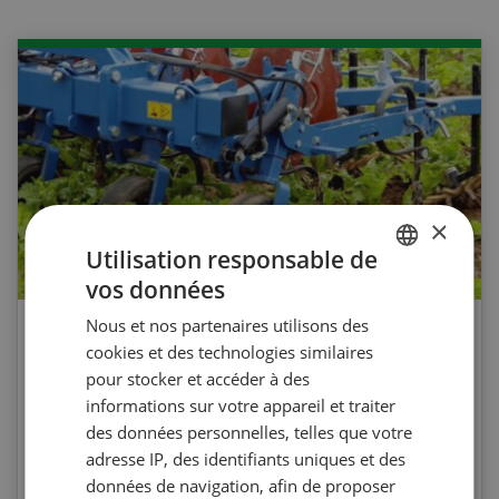
×
Utilisation responsable de
vos données
GERMAN
Nous et nos partenaires utilisons des
FRENCH
Agri Quiz sur le désherbage
cookies et des technologies similaires
mécanique
pour stocker et accéder à des
informations sur votre appareil et traiter
des données personnelles, telles que votre
Testez vos connaissances en participant à
adresse IP, des identifiants uniques et des
l’Agri Quiz de la Revue UFA. Les questions
données de navigation, afin de proposer
portent sur le désherbage mécanique et les