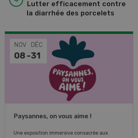
Lutter efficacement contre
la diarrhée des porcelets
NOV
JAN
17
-
26
Cours spécialisé Aquaculture
Vous élevez des poissons ou songez à le faire?