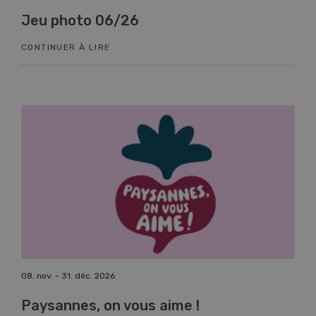
Jeu photo 06/26
Kn
CONTINUER À LIRE
CON
08. nov. - 31. déc. 2026
17. n
Paysannes, on vous aime !
Co