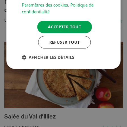
Blancs de poulet sauce épinards à la
Paramètres des cookies
.
Politique de
crème
confidentialité
VERS LA RECETTE
ACCEPTER TOUT
REFUSER TOUT
AFFICHER LES DÉTAILS
Salée du Val d’Illiez