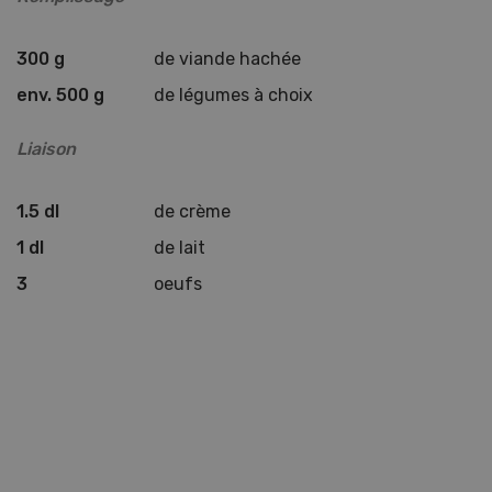
300 g
de viande hachée
env. 500 g
de légumes à choix
Liaison
1.5 dl
de crème
1 dl
de lait
3
oeufs