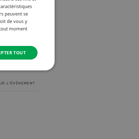
caractéristiques
urs peuvent se
oit de vous y
à tout moment
6
17. nov. - 26. janv. 2027
EPTER TOUT
n vous aime
Cours spécialisé
Aquaculture
SUR L'ÉVÉNEMENT
EN SAVOIR PLUS SUR L'ÉVÉNEMENT