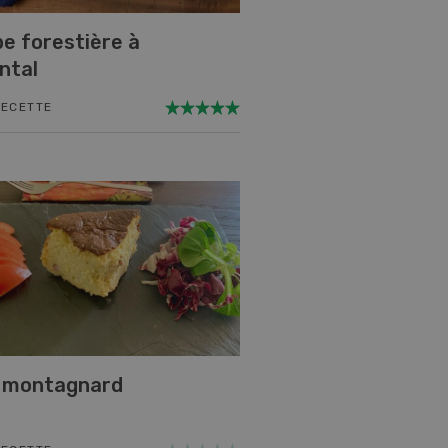
e forestière à
ntal
RECETTE
é montagnard