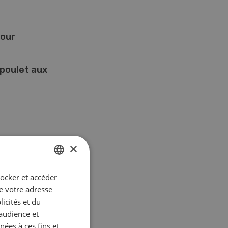
four
poulet aux
×
6/26
Know-How 06/26
tocker et accéder
GERMAN
CONTINUER À LIRE
ue votre adresse
FRENCH
icités et du
’audience et
ées à ces fins et