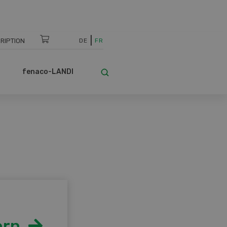
RIPTION
DE
FR
fenaco-LANDI
orn