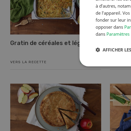
à d’autres, notam
de l’appareil. Vo
fonder sur leur i
opposer dans
Par
dans
Paramètres 
Gratin de céréales et légumes
Blancs 
AFFICHER LES
épinard
VERS LA RECETTE
VERS LA 