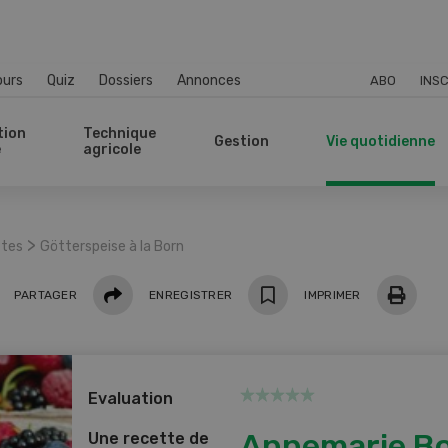
ours
Quiz
Dossiers
Annonces
ABO
INSC
tion
Technique
Gestion
Vie quotidienne
e
agricole
>
ttes
Götterspeise à la Born
Partager
PARTAGER
ENREGISTRER
IMPRIMER
Evaluation
Annemarie B
Une recette de