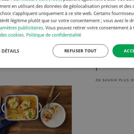
ment en utilisant des données de géolocalisation précises et des 
s choix s’appliquent uniquement à ce site web. Certains fournisse
ntérêt légitime plutôt que sur votre consentement ; vous avez le dr
amètres publicitaires
. Vous pouvez retirer votre consentement 
des cookies
.
Politique de confidentialité
de poulet sauce
10. - 11. sept. 2026
08. nov. - 31. déc. 202
 DÉTAILS
REFUSER TOUT
ACC
s à la crème
Demo Days 2026
Paysannes, o
RECETTE
!
EN SAVOIR PLUS SUR L'ÉVÉNEMENT
EN SAVOIR PLUS 