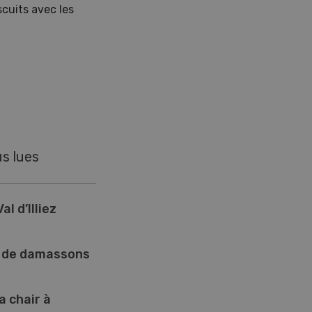
scuits avec les
us lues
al d’Illiez
e de damassons
a chair à