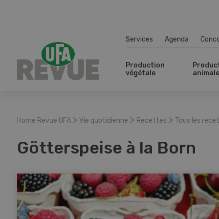
Services
Agenda
Conc
Production
Produc
végétale
animal
>
>
>
Home Revue UFA
Vie quotidienne
Recettes
Tous les rece
Götterspeise à la Born