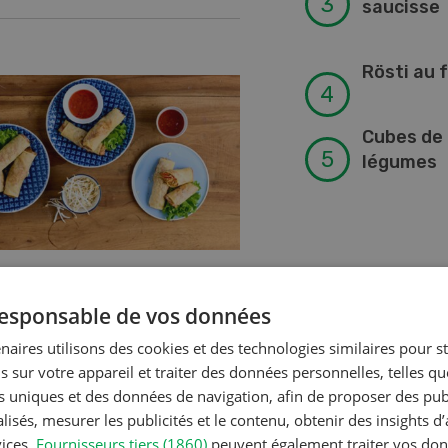
saucisse
Rösti au 
Cubes de 
légumes
ux de printemps
 responsable de vos données
RECETTE
Jeu photo 0
naires utilisons des cookies et des technologies similaires pour s
CONTINUER À LIRE
s sur votre appareil et traiter des données personnelles, telles q
nts uniques et des données de navigation, afin de proposer des publ
isés, mesurer les publicités et le contenu, obtenir des insights d
vices.
Fournisseurs tiers (1860)
peuvent également traiter vos donn