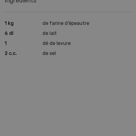
Ingrédients
1 kg
de farine d‘épeautre
6 dl
de lait
1
dé de levure
2 c.c.
de sel