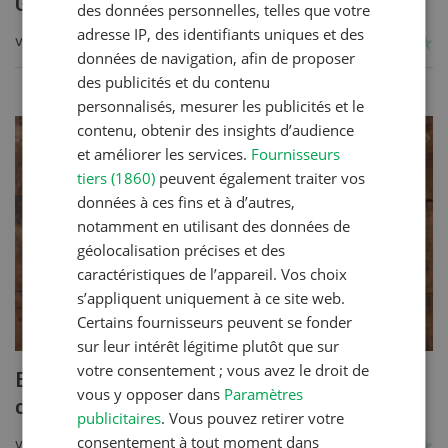
Gratin de céréales et légumes
des données personnelles, telles que votre
adresse IP, des identifiants uniques et des
VERS LA RECETTE
données de navigation, afin de proposer
des publicités et du contenu
personnalisés, mesurer les publicités et le
contenu, obtenir des insights d’audience
et améliorer les services.
Fournisseurs
tiers (1860)
peuvent également traiter vos
données à ces fins et à d’autres,
notamment en utilisant des données de
géolocalisation précises et des
caractéristiques de l’appareil. Vos choix
s’appliquent uniquement à ce site web.
Certains fournisseurs peuvent se fonder
sur leur intérêt légitime plutôt que sur
votre consentement ; vous avez le droit de
Blancs de poulet sauce épinards à la
vous y opposer dans
Paramètres
crème
publicitaires
. Vous pouvez retirer votre
consentement à tout moment dans
VERS LA RECETTE