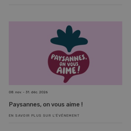
08. nov. - 31. déc. 2026
17. n
Paysannes, on vous aime !
Co
EN SAVOIR PLUS SUR L'ÉVÉNEMENT
EN 