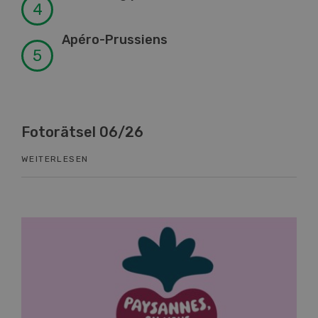
Apéro-Prussiens
Fotorätsel 06/26
Kn
WEITERLESEN
WEI