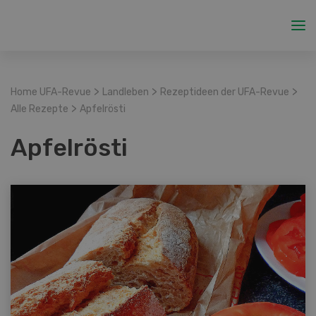
>
>
>
Home UFA-Revue
Landleben
Rezeptideen der UFA-Revue
>
Alle Rezepte
Apfelrösti
Apfelrösti