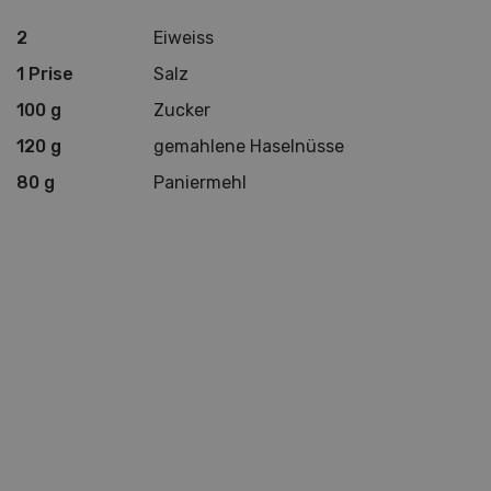
2
Eiweiss
1 Prise
Salz
100 g
Zucker
120 g
gemahlene Haselnüsse
80 g
Paniermehl