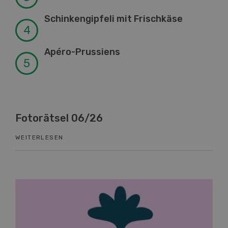
Schinkengipfeli mit Frischkäse
Apéro-Prussiens
Fotorätsel 06/26
Kn
WEITERLESEN
WEI