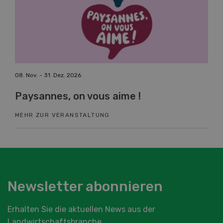
. Nov. - 31. Dez. 2026
19. Nov. - 2
aysannes, on vous aime !
Fachku
EHR ZUR VERANSTALTUNG
MEHR ZUR
Newsletter abonnieren
Erhalten Sie die aktuellen News aus der
Landwirtschaftsbranche.