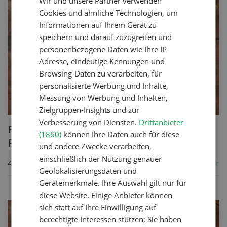
Wir und unsere Partner verwenden
FRENCH
Cookies und ähnliche Technologien, um
Informationen auf Ihrem Gerät zu
speichern und darauf zuzugreifen und
personenbezogene Daten wie Ihre IP-
Adresse, eindeutige Kennungen und
Browsing-Daten zu verarbeiten, für
personalisierte Werbung und Inhalte,
Messung von Werbung und Inhalten,
Zielgruppen-Insights und zur
Verbesserung von Diensten.
Drittanbieter
Poulet mit Spinat-Dörrtomaten-
(1860)
können Ihre Daten auch für diese
Rahmsauce
und andere Zwecke verarbeiten,
einschließlich der Nutzung genauer
ZUM REZEPT
Geolokalisierungsdaten und
Gerätemerkmale. Ihre Auswahl gilt nur für
diese Website. Einige Anbieter können
sich statt auf Ihre Einwilligung auf
berechtigte Interessen stützen; Sie haben