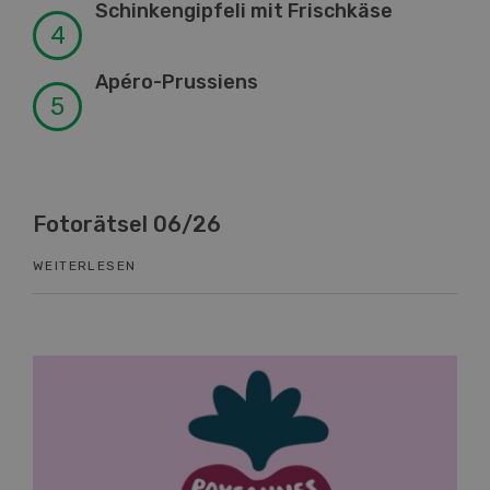
Schinkengipfeli mit Frischkäse
Apéro-Prussiens
Fotorätsel 06/26
Kn
WEITERLESEN
WEI