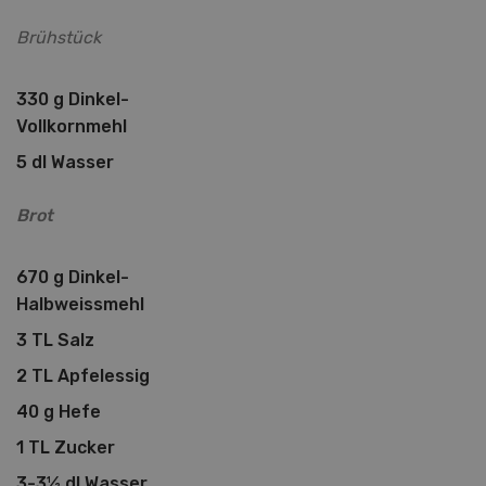
Brühstück
330 g Dinkel-
Vollkornmehl
5 dl Wasser
Brot
670 g Dinkel-
Halbweissmehl
3 TL Salz
2 TL Apfelessig
40 g Hefe
1 TL Zucker
3-3½ dl Wasser