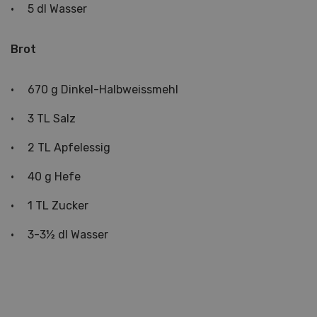
5 dl Wasser
Brot
670 g Dinkel-Halbweissmehl
3 TL Salz
2 TL Apfelessig
40 g Hefe
1 TL Zucker
3-3½ dl Wasser