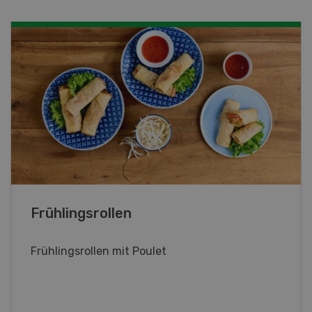
Poulet mit Spinat-Dörrtomaten-
Rahmsauce
Poulet mit Spinat-Dörrtomaten-Rahmsauce
(Gut zu wissen: Bandnudeln mit etwas
geschmolzener Butter und Pfeffer verfeinern).