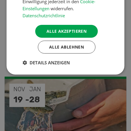
Einwilligung jederzeit in den
Cookie-
Einstellungen
widerrufen.
Zahlen warnen lange vor der
Datenschutzrichtlinie
Krise
ALLE AKZEPTIEREN
Nutztiere
ALLE ABLEHNEN
Stallklima - Hitzestress
verhindern
DETAILS ANZEIGEN
SEP
26
-
27