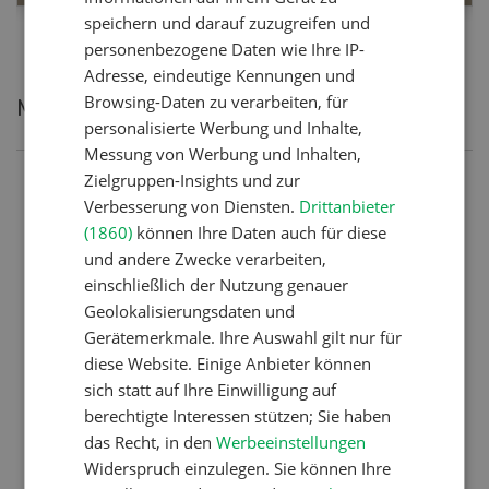
speichern und darauf zuzugreifen und
personenbezogene Daten wie Ihre IP-
Adresse, eindeutige Kennungen und
Browsing-Daten zu verarbeiten, für
Meistgelesene Artikel
personalisierte Werbung und Inhalte,
Messung von Werbung und Inhalten,
Zielgruppen-Insights und zur
Nutztiere
Verbesserung von Diensten.
Drittanbieter
Schweizer Kuhnamen: Liste
(1860)
können Ihre Daten auch für diese
von A-Z
und andere Zwecke verarbeiten,
einschließlich der Nutzung genauer
Geolokalisierungsdaten und
Gerätemerkmale. Ihre Auswahl gilt nur für
Betriebsführung
diese Website. Einige Anbieter können
Ressourcen: Mit Fäusten
sich statt auf Ihre Einwilligung auf
gegen die Alters-Sichtigkeit
berechtigte Interessen stützen; Sie haben
das Recht, in den
Werbeeinstellungen
Widerspruch einzulegen. Sie können Ihre
Betriebsführung