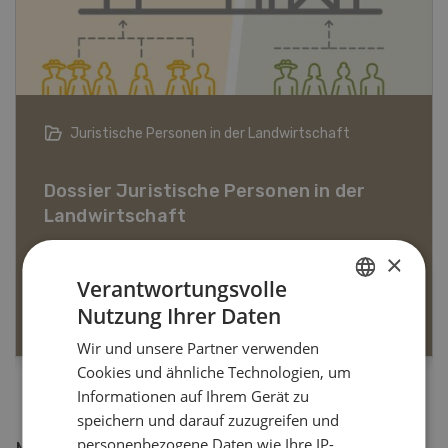
Bio-Artikel
Dossier Bio-Artikel
×
Verantwortungsvolle
MEHR ERFAHREN
Nutzung Ihrer Daten
GERMAN
Wir und unsere Partner verwenden
FRENCH
Cookies und ähnliche Technologien, um
Informationen auf Ihrem Gerät zu
speichern und darauf zuzugreifen und
personenbezogene Daten wie Ihre IP-