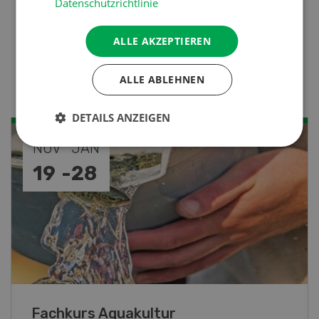
Datenschutzrichtlinie
Nutztiere
ALLE AKZEPTIEREN
Stallklima - Hitzestress
verhindern
ALLE ABLEHNEN
DETAILS ANZEIGEN
SEP
26
-
27
Blick hinter die Kulissen