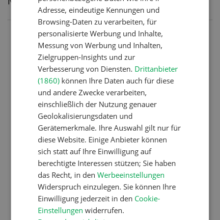
Meistgelesene Artikel
Adresse, eindeutige Kennungen und
Browsing-Daten zu verarbeiten, für
personalisierte Werbung und Inhalte,
Nutztiere
Messung von Werbung und Inhalten,
Schweizer Kuhnamen: Liste
Zielgruppen-Insights und zur
von A-Z
Verbesserung von Diensten.
Drittanbieter
(1860)
können Ihre Daten auch für diese
und andere Zwecke verarbeiten,
einschließlich der Nutzung genauer
Betriebsführung
Geolokalisierungsdaten und
Ressourcen: Mit Fäusten
Gerätemerkmale. Ihre Auswahl gilt nur für
gegen die Alters-Sichtigkeit
diese Website. Einige Anbieter können
sich statt auf Ihre Einwilligung auf
berechtigte Interessen stützen; Sie haben
Betriebsführung
das Recht, in den
Werbeeinstellungen
Widerspruch einzulegen. Sie können Ihre
Zahlen warnen lange vor der
Einwilligung jederzeit in den
Cookie-
Krise
Einstellungen
widerrufen.