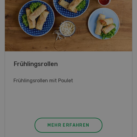
Poulet mit Spinat-Dörrtomaten-
Rahmsauce
Poulet mit Spinat-Dörrtomaten-Rahmsauce
(Gut zu wissen: Bandnudeln mit etwas
geschmolzener Butter und Pfeffer verfeinern).
MEHR ERFAHREN