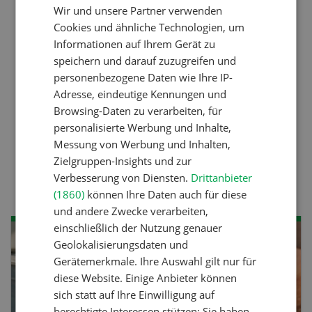
gegen die Alters-Sichtigkeit
Wir und unsere Partner verwenden
FRENCH
Cookies und ähnliche Technologien, um
Informationen auf Ihrem Gerät zu
Pflanzenbau
speichern und darauf zuzugreifen und
Raufutter aus dem Sack
personenbezogene Daten wie Ihre IP-
Adresse, eindeutige Kennungen und
Browsing-Daten zu verarbeiten, für
personalisierte Werbung und Inhalte,
Nutztiere
Messung von Werbung und Inhalten,
Stallklima - Hitzestress
Zielgruppen-Insights und zur
verhindern
Verbesserung von Diensten.
Drittanbieter
(1860)
können Ihre Daten auch für diese
und andere Zwecke verarbeiten,
einschließlich der Nutzung genauer
SEP
Geolokalisierungsdaten und
Gerätemerkmale. Ihre Auswahl gilt nur für
26
-
27
diese Website. Einige Anbieter können
sich statt auf Ihre Einwilligung auf
berechtigte Interessen stützen; Sie haben