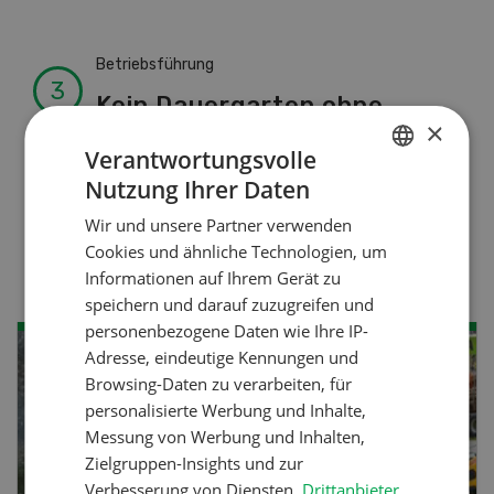
Betriebsführung
Kein Dauergarten ohne
×
Bewilligung
Verantwortungsvolle
Nutzung Ihrer Daten
GERMAN
Pflanzenbau
Wir und unsere Partner verwenden
FRENCH
Cookies und ähnliche Technologien, um
Raufutter aus dem Sack
Informationen auf Ihrem Gerät zu
speichern und darauf zuzugreifen und
personenbezogene Daten wie Ihre IP-
Adresse, eindeutige Kennungen und
NOV
DEZ
Browsing-Daten zu verarbeiten, für
08
-
31
personalisierte Werbung und Inhalte,
Messung von Werbung und Inhalten,
Zielgruppen-Insights und zur
Verbesserung von Diensten.
Drittanbieter