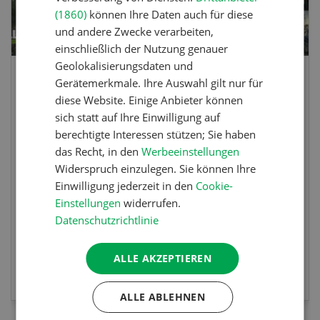
(1860)
können Ihre Daten auch für diese
und andere Zwecke verarbeiten,
einschließlich der Nutzung genauer
Geolokalisierungsdaten und
Gerätemerkmale. Ihre Auswahl gilt nur für
Paysannes, on vous aime !
diese Website. Einige Anbieter können
sich statt auf Ihre Einwilligung auf
Eine immersive Ausstellung, die den Frauen in
berechtigte Interessen stützen; Sie haben
der Landwirtschaft der Westschweiz gewidmet
das Recht, in den
Werbeeinstellungen
ist.
Widerspruch einzulegen. Sie können Ihre
Einwilligung jederzeit in den
Cookie-
Einstellungen
widerrufen.
Datenschutzrichtlinie
ALLE AKZEPTIEREN
MEHR ZUR VERANSTALTUNG
ALLE ABLEHNEN