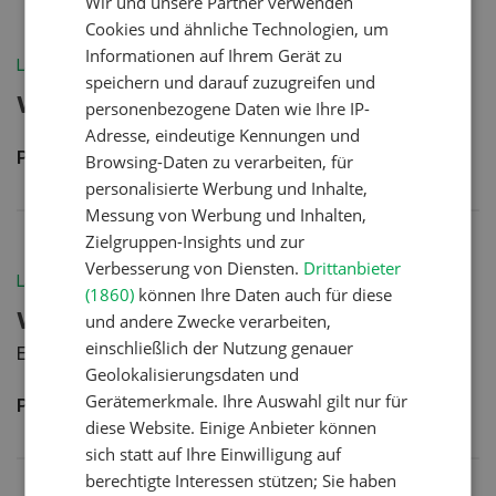
Wir und unsere Partner verwenden
FRENCH
Cookies und ähnliche Technologien, um
Informationen auf Ihrem Gerät zu
Landleben
speichern und darauf zuzugreifen und
Vanilleroulade
personenbezogene Daten wie Ihre IP-
Adresse, eindeutige Kennungen und
Publiziert am:
13. Nov 2019
Browsing-Daten zu verarbeiten, für
personalisierte Werbung und Inhalte,
Messung von Werbung und Inhalten,
Zielgruppen-Insights und zur
Verbesserung von Diensten.
Drittanbieter
Landleben
(1860)
können Ihre Daten auch für diese
Verjus-Minze-Pannacotta
und andere Zwecke verarbeiten,
einschließlich der Nutzung genauer
Ein leckeres, sommerliches Dessert.
Geolokalisierungsdaten und
Gerätemerkmale. Ihre Auswahl gilt nur für
Publiziert am:
07. Jun 2023
diese Website. Einige Anbieter können
sich statt auf Ihre Einwilligung auf
berechtigte Interessen stützen; Sie haben