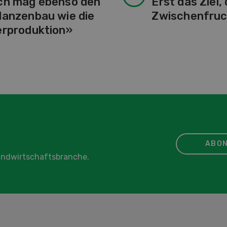
ch mag ebenso den
Erst das Ziel,
lanzenbau wie die
Zwischenfruc
erproduktion»
ABON
Landwirtschaftsbranche.