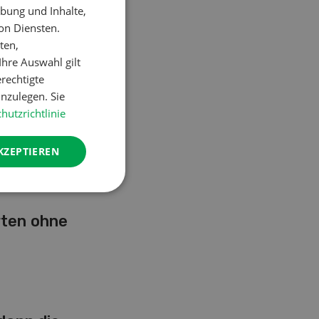
bung und Inhalte,
on Diensten.
ten,
hre Auswahl gilt
erechtigte
nzulegen. Sie
hutzrichtlinie
KZEPTIEREN
rten ohne