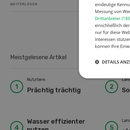
eindeutige Kennu
WEITERLESEN
WEITERLES
Messung von Werb
Drittanbieter (18
einschließlich d
nur für diese Webs
Interessen stütze
können Ihre Einwi
Meistgelesene Artikel
DETAILS ANZ
Nutztiere
Lan
Prächtig trächtig
So
Wasser effizienter
Lan
nutzen