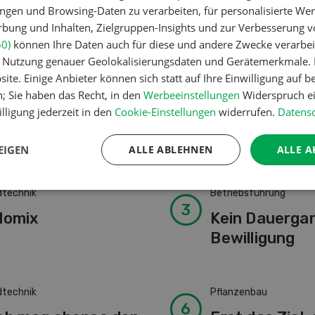
ngen und Browsing-Daten zu verarbeiten, für personalisierte Wer
EN
WEITERLESEN
ung und Inhalten, Zielgruppen-Insights und zur Verbesserung v
60)
können Ihre Daten auch für diese und andere Zwecke verarbei
er Nutzung genauer Geolokalisierungsdaten und Gerätemerkmale. I
ite. Einige Anbieter können sich statt auf Ihre Einwilligung auf b
n; Sie haben das Recht, in den
Werbeeinstellungen
Widerspruch ei
lligung jederzeit in den
Cookie-Einstellungen
widerrufen.
Datensc
EIGEN
ALLE ABLEHNEN
ALLE A
dtechnik
Betriebsführung
lomix
Kein Dauerga
Bewilligung
dtechnik
Pflanzenbau