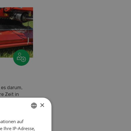
t es darum,
re Zeit in
abei spielen
×
 Tragbarkeit
ationen auf
GERMAN
 Ihre IP-Adresse,
FRENCH