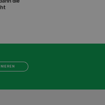
 dann die
ht
NIEREN