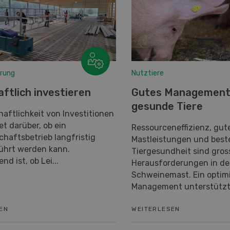
hrung
Nutztiere
aftlich investieren
Gutes Management
gesunde Tiere
haftlichkeit von Investitionen
t darüber, ob ein
Ressourceneffizienz, gut
haftsbetrieb langfristig
Mastleistungen und best
ührt werden kann.
Tiergesundheit sind gros
d ist, ob Lei...
Herausforderungen in de
Schweinemast. Ein optim
Management unterstützt.
EN
WEITERLESEN