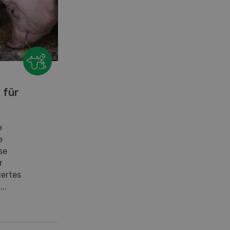
 für
e
e
se
r
iertes
..