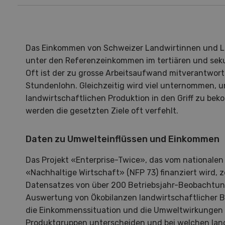
Das Einkommen von Schweizer Landwirtinnen und La
unter den Referenzeinkommen im tertiären und seku
Oft ist der zu grosse Arbeitsaufwand mitverantwort
Stundenlohn. Gleichzeitig wird viel unternommen, 
landwirtschaftlichen Produktion in den Griff zu be
werden die gesetzten Ziele oft verfehlt.
Daten zu Umwelteinflüssen und Einkommen
Das Projekt «Enterprise-Twice», das vom national
«Nachhaltige Wirtschaft» (NFP 73) finanziert wird, 
Datensatzes von über 200 Betriebsjahr-Beobachtun
Auswertung von Ökobilanzen landwirtschaftlicher Be
Hof in neuer Hand
La
die Einkommenssituation und die Umweltwirkungen 
Produktgruppen unterscheiden und bei welchen lan