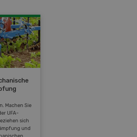
chanische
pfung
en. Machen Sie
der UFA-
beziehen sich
kämpfung und
hanischen