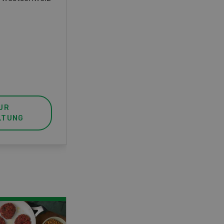
unser FBA-Weiterbildungskurs
die perfekte Wahl für Sie. Der
Abschluss lässt sich mit einem
Praktikum zum fachbezogenen,
berufsunabhängigen Ausweis
erweitern.
UR
MEHR ZUR
LTUNG
VERANSTALTUNG