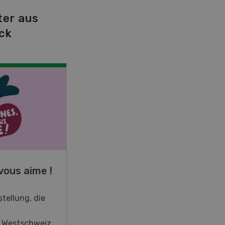
ter aus
ck
NOV
JAN
19
-
28
vous aime !
Fachkurs Aquakultur
tellung, die
Sind Sie in der Fischzucht tätig
oder interessieren Sie sich für
r Westschweiz
das Thema? In diesem Fall ist