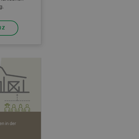
g.
IZ
n in der
Bio-Artikel