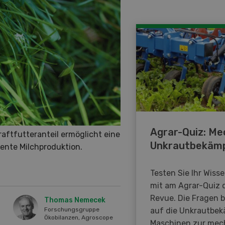
Agrar-Quiz: Me
raftfutteranteil ermöglicht eine
Unkrautbekäm
iente Milchproduktion.
Testen Sie Ihr Wiss
mit am Agrar-Quiz 
Revue. Die Fragen 
Thomas Nemecek
auf die Unkrautbe
Forschungsgruppe
Ökobilanzen, Agroscope
Maschinen zur mec