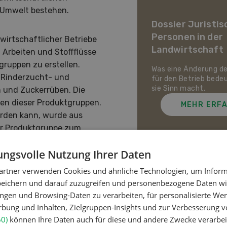
ier Landwirtschaft im
 Umwelt bestehen.
awandel
Dossier Juristis
Personen in der
wirtschaftlicher Betriebe
uf den Schweizer Pflanzenbau
Landwirtschaft
ie Tierhaltung zukommt und
n Arbeiten und Stoffflüsse
ch die Schweizer
gruppen zu erstellen.
irtschaft gegen Hitze,
Was eine Änderung d
e Rinderzucht- und
enheit und Extremwetter
für den Betrieb bede
zen kann.
sie Sinn macht.
n und Zuckerrüben. Die
en dieser Produktgruppen.
MEHR ERFAHREN
MEHR ERF
rden kann, wurde aus
er Produktgruppe zum
ngsvolle Nutzung Ihrer Daten
artner verwenden Cookies und ähnliche Technologien, um Inform
Meistgelesene Artik
peichern und darauf zuzugreifen und personenbezogene Daten wie
ngen und Browsing-Daten zu verarbeiten, für personalisierte Wer
ung und Inhalten, Zielgruppen-Insights und zur Verbesserung v
Nutztiere
60)
können Ihre Daten auch für diese und andere Zwecke verarbei