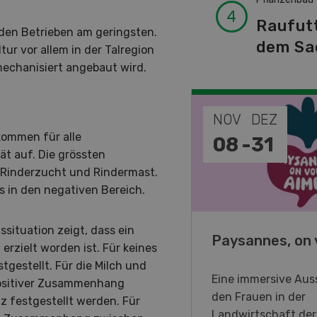
Raufut
den Betrieben am geringsten.
dem Sa
tur vor allem in der Talregion
mechanisiert angebaut wird.
EP
NOV
DEZ
kommen für alle
-
11
08
-
31
ät auf. Die grössten
r Rinderzucht und Rindermast.
s in den negativen Bereich.
situation zeigt, dass ein
o Days 2026
Paysannes, on 
rzielt worden ist. Für keines
tgestellt. Für die Milch und
eller Forstmaschinen laden
Eine immersive Auss
 positiver Zusammenhang
en DemoDays 2026 nach
den Frauen in der
 festgestellt werden. Für
isbach zu Live-
Landwirtschaft de