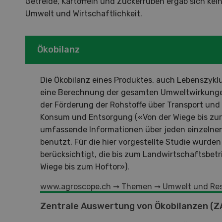
Getreide, Kartoffeln und Zuckerrüben ergab sich 
Demo
Umwelt und Wirtschaftlichkeit.
Premi
Forwa
Ökobilanz
Die Ökobilanz eines Produktes, auch Lebenszykl
eine Berechnung der gesamten Umweltwirkunge
der Förderung der Rohstoffe über Transport und
Konsum und Entsorgung («Von der Wiege bis zu
umfassende Informationen über jeden einzelne
benutzt. Für die hier vorgestellte Studie wurd
berücksichtigt, die bis zum Landwirtschaftsbet
Wiege bis zum Hoftor»).
www.agroscope.ch
➞
Themen
➞
Umwelt und Re
Zentrale Auswertung von Ökobilanzen (Z