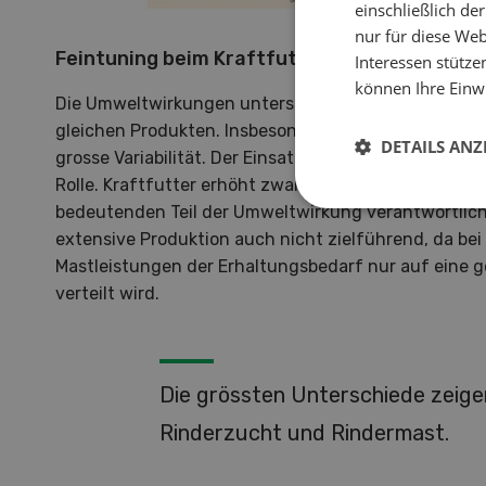
einschließlich d
nur für diese Webs
Feintuning beim Kraftfuttereinsatz
Interessen stütze
können Ihre Einwi
Die Umweltwirkungen unterscheiden sich zum Teil s
gleichen Produkten. Insbesondere für die Rinderzuc
DETAILS ANZ
grosse Variabilität. Der Einsatz von Kraftfutter spie
Rolle. Kraftfutter erhöht zwar die Produktivität, ist
bedeutenden Teil der Umweltwirkung verantwortlich.
extensive Produktion auch nicht zielführend, da bei
Mastleistungen der Erhaltungsbedarf nur auf eine 
verteilt wird.
Die grössten Unterschiede zeigen
Rinderzucht und Rindermast.