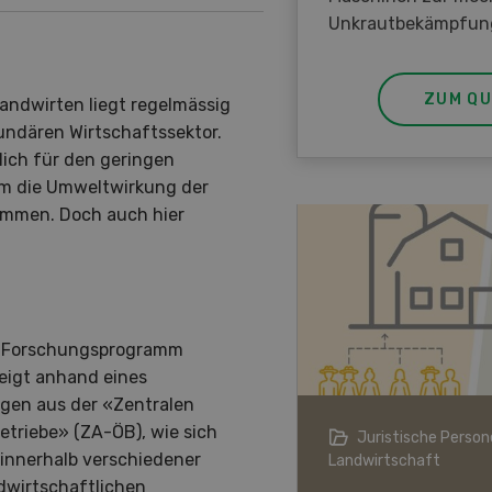
Unkrautbekämpfun
ZUM QU
ndwirten liegt regelmässig
ndären Wirtschaftssektor.
lich für den geringen
um die Umweltwirkung der
kommen. Doch auch hier
en Forschungsprogramm
zeigt anhand eines
gen aus der «Zentralen
triebe» (ZA-ÖB), wie sich
ndwirtschaft im Klimawandel
Juristische Persone
innerhalb verschiedener
Landwirtschaft
dwirtschaftlichen