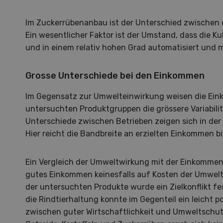
Im Zuckerrübenanbau ist der Unterschied zwischen 
Ein wesentlicher Faktor ist der Umstand, dass die Kul
und in einem relativ hohen Grad automatisiert und 
Grosse Unterschiede bei den Einkommen
S
Im Gegensatz zur Umwelteinwirkung weisen die Ein
10
untersuchten Produktgruppen die grössere Variabilit
Unterschiede zwischen Betrieben zeigen sich in de
Hier reicht die Bandbreite an erzielten Einkommen bi
Ein Vergleich der Umweltwirkung mit der Einkommens
Dem
gutes Einkommen keinesfalls auf Kosten der Umwelt e
der untersuchten Produkte wurde ein Zielkonflikt fes
Die K
die Rindtierhaltung konnte im Gegenteil ein leicht
zu d
zwischen guter Wirtschaftlichkeit und Umweltschutz
Wiedl