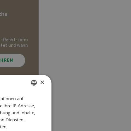
che
er Rechtsform
Dossier Bio-Artikel
utet und wann
AHREN
MEHR ERFAHREN
×
ationen auf
GERMAN
el
 Ihre IP-Adresse,
FRENCH
bung und Inhalte,
on Diensten.
ten,