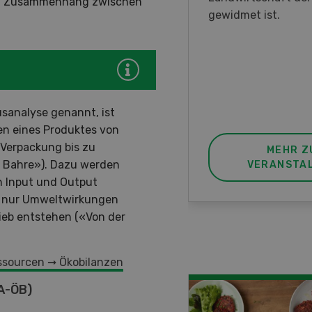
kein Zusammenhang zwischen
nstrationen und der CH-
gewidmet ist.
ere des neuen 8-Rad-
rders ein.
usanalyse genannt, ist
n eines Produktes von
 Verpackung bis zu
MEHR ZUR
MEHR Z
r Bahre»). Dazu werden
VERANSTALTUNG
VERANSTA
n Input und Output
en nur Umweltwirkungen
rieb entstehen («Von der
ssourcen
➞
Ökobilanzen
A-ÖB)