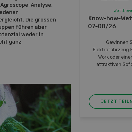
ne Agroscope-Analyse,
Wettbew
iedener
Know-how-Wet
rgleicht. Die grossen
07-08/26
ruppen führen aber
otenzial weder in
icht ganz
Gewinnen S
Elektrofahrzeug 
Work oder eine
attraktiven Sofo
JETZT TEIL