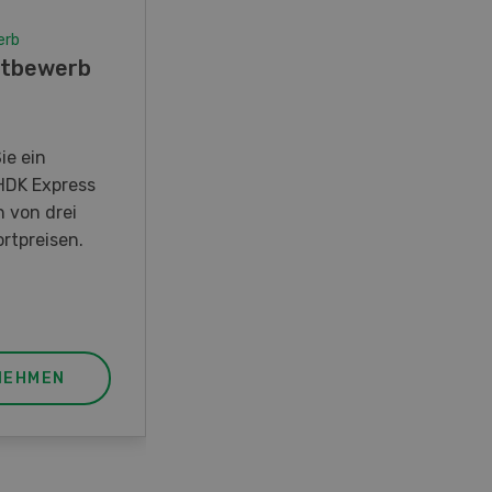
erb
Wettbewerb
tbewerb
Fotorätsel 07-08/26
Gewinnen Sie eines von fünf
LANDI Taschenmessern
ie ein
HDK Express
n von drei
rtpreisen.
NEHMEN
JETZT TEILNEHMEN