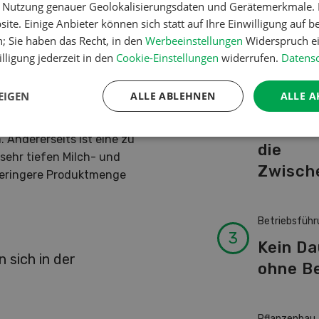
er Nutzung genauer Geolokalisierungsdaten und Gerätemerkmale. I
Schwei
ite. Einige Anbieter können sich statt auf Ihre Einwilligung auf b
Kuhnam
n; Sie haben das Recht, in den
Werbeeinstellungen
Widerspruch ei
von A-
lligung jederzeit in den
Cookie-Einstellungen
widerrufen.
Datensc
tark zwischen Betrieben mit
ht und Rindermast gibt es
EIGEN
ALLE ABLEHNEN
ALLE A
Pflanzenbau
lt dabei eine entscheidende
 aber auch für einen
Erst da
 Andererseits ist eine zu
die
 sehr tiefen Milch- und
Zwisch
geringere Produktmenge
Betriebsführ
Kein D
 sich in der
ohne Be
Pflanzenbau