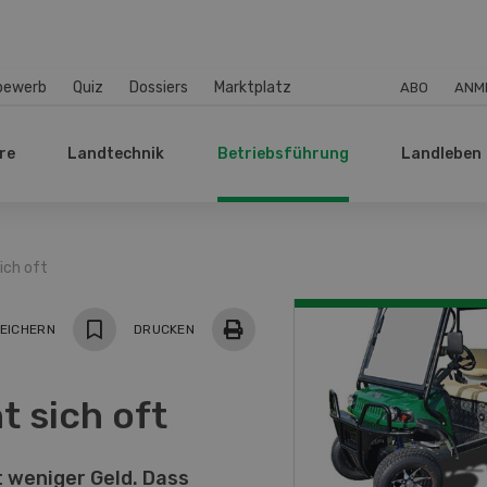
bewerb
Quiz
Dossiers
Marktplatz
ABO
ANM
re
Landtechnik
Betriebsführung
Landleben
ich oft
EICHERN
DRUCKEN
t sich oft
t weniger Geld. Dass