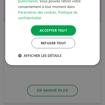
publicitaires
. Vous pouvez retirer votre
consentement à tout moment dans
Paramètres des cookies
.
Politique de
confidentialité
ACCEPTER TOUT
Cours spécialisé Aquaculture
REFUSER TOUT
Vous élevez des poissons ou songez à le faire?
Ce cours vous équipe du savoir nécessaire. Si
AFFICHER LES DÉTAILS
vous effectuez aussi un stage pratique, votre
diplôme est reconnu officiellement et vous
habilite à détenir des poissons à titre
professionnel.
EN SAVOIR PLUS