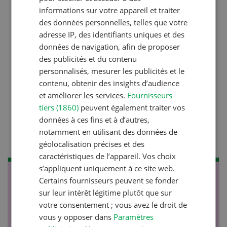
Production végétale
informations sur votre appareil et traiter
des données personnelles, telles que votre
Couverts végétaux:
adresse IP, des identifiants uniques et des
objectifs clairs, bénéfices
données de navigation, afin de proposer
durables
des publicités et du contenu
personnalisés, mesurer les publicités et le
contenu, obtenir des insights d’audience
Production animale
et améliorer les services.
Fournisseurs
tiers (1860)
peuvent également traiter vos
Lutter efficacement contre
données à ces fins et à d’autres,
la diarrhée des porcelets
notamment en utilisant des données de
géolocalisation précises et des
caractéristiques de l’appareil. Vos choix
s’appliquent uniquement à ce site web.
NOV
JAN
Certains fournisseurs peuvent se fonder
sur leur intérêt légitime plutôt que sur
17
-
26
votre consentement ; vous avez le droit de
vous y opposer dans
Paramètres