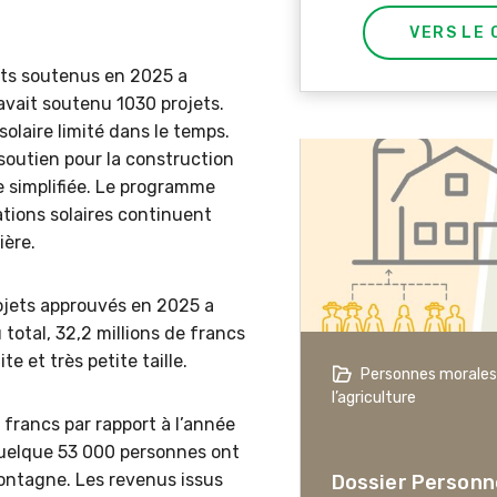
VERS LE 
jets soutenus en 2025 a
avait soutenu 1030 projets.
olaire limité dans le temps.
 soutien pour la construction
e simplifiée. Le programme
lations solaires continuent
ière.
ojets approuvés en 2025 a
total, 32,2 millions de francs
 et très petite taille.
agriculture à l’ère du changement
Personnes morales
ique
l’agriculture
 francs par rapport à l’année
er L’agriculture à l’ère
Quelque 53 000 personnes ont
hangement climatique
montagne. Les revenus issus
Dossier Personn