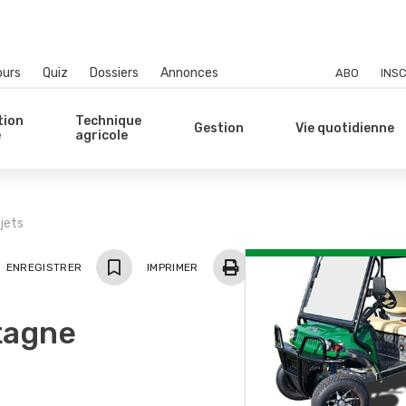
ours
Quiz
Dossiers
Annonces
ABO
INSC
tion
Technique
Gestion
Vie quotidienne
e
agricole
jets
ger
ENREGISTRER
IMPRIMER
ntagne