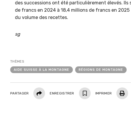
des successions ont été particulièrement élevés. Ils 
nouvelles mains
Persp
végét
de francs en 2024 à 18,4 millions de francs en 2025 
Des chef·fes d’exploitation
en Sui
du volume des recettes.
témoignent de la manière dont ils
contre
développent leur activité après
que c
avoir repris un domaine.
météo
sg
EN SAVOIR PLUS
THÈMES
AIDE SUISSE À LA MONTAGNE
RÉGIONS DE MONTAGNE
Partager
PARTAGER
ENREGISTRER
IMPRIMER