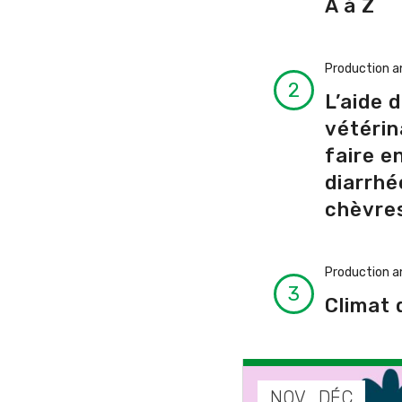
A à Z
Production a
L’aide 
vétérin
faire e
diarrhé
chèvres
Production a
Climat 
EP
NOV
DÉC