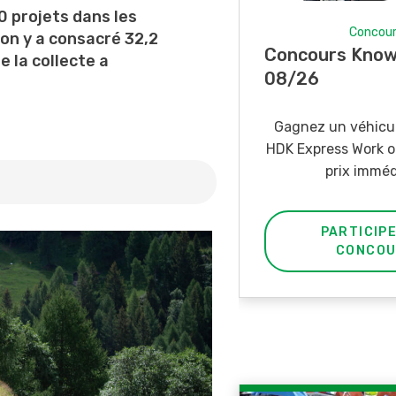
0 projets dans les
Concours
on y a consacré 32,2
Concours Know-how 07-
e la collecte a
08/26
Gagnez un véhicule électrique
HDK Express Work ou un des trois
prix immédiats.
PARTICIPER AU
CONCOURS