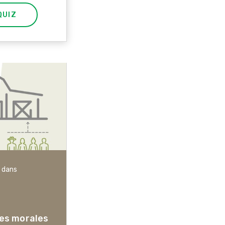
QUIZ
 dans
Articles biologiques
es morales