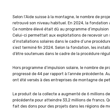
Selon l’Aide suisse à la montagne, le nombre de pro
retrouvé son niveau habituel. En 2024, la fondation 
Ce nombre élevé était dû au programme d’impulsion s
Celui-ci permettait aux exploitations de recevoir un
d’installations solaires dans le cadre d’une procédur
s’est terminé fin 2024. Selon la fondation, les instal
d’être soutenues dans le cadre de la procédure régul
Hors programme d’impulsion solaire, le nombre de pr
progressé de 44 par rapport à l’année précédente. Au 
ont été versés à des entreprises de montagne de petite
Une ferme entre de nouvelles
L’
mains
climat
Le produit de la collecte a augmenté de 6 millions de
Dossi
précédente pour atteindre 33,2 millions de francs. 
du c
fait des dons pour des projets dans les régions de 
Une ferme entre de