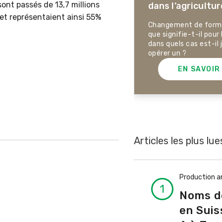
sont passés de 13,7 millions
dans l’agricultur
ectives pour la production
ale et la production animale
et représentaient ainsi 55%
sse. Pistes pour se protéger
Changement de forme 
 la chaleur, la sécheresse ainsi
que signifie-t-il pour 
ontre les phénomènes
dans quels cas est-il 
rologiques extrêmes.
opérer un ?
EN SAVOIR PLUS
EN SAVOIR
Articles les plus lue
Production a
Noms d
en Suiss