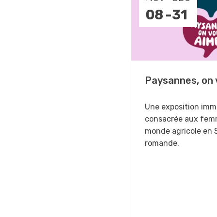
-
11
08
-
31
o Days 2026
Paysannes, on 
r Forstmaschinen vous
Une exposition imm
e aux DemoDays 2026 à
consacrée aux fem
isbach pour des
monde agricole en 
strations en direct et la
romande.
ère suisse du nouveau
ur à 8 roues.