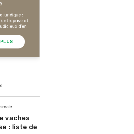
e
juridique :
l’entreprise et
Dossier Articles biologiques
judicieux d’en
 PLUS
EN SAVOIR PLUS
s
nimale
e vaches
e : liste de