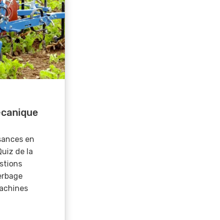
canique
sances en
Quiz de la
stions
erbage
achines