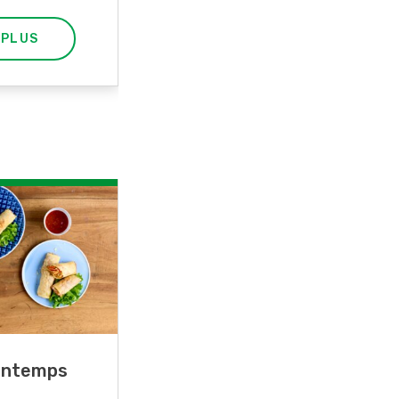
 PLUS
EN SAVOIR PLUS
rintemps
Blancs de poulet sauce
épinards à la crème