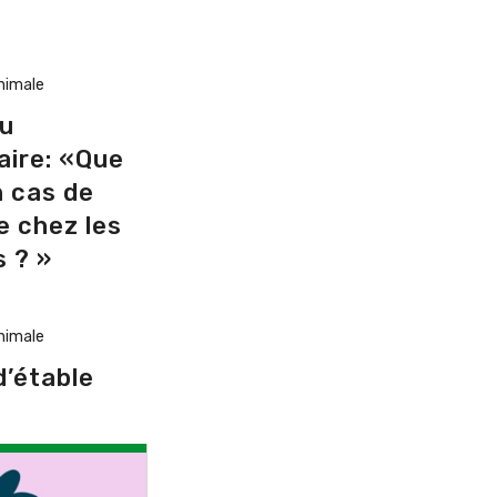
nimale
du
aire: «Que
n cas de
e chez les
 ? »
nimale
d’étable
NOV
JAN