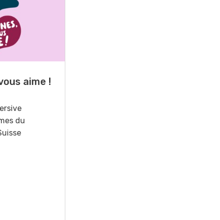
17
-
26
vous aime !
Cours spécialisé
Aquaculture
ersive
mes du
Vous élevez des poissons ou
Suisse
songez à le faire? Ce cours vous
équipe du savoir nécessaire. Si
vous effectuez aussi un stage
pratique, votre diplôme est
reconnu officiellement et vous
habilite à détenir des poissons à
titre professionnel.