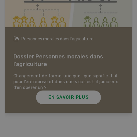
ture
Articles biologiques
s dans
e signifie-t-il
Dossier Articles biologiques
 est-il judicieux
S
EN SAVOIR PLUS