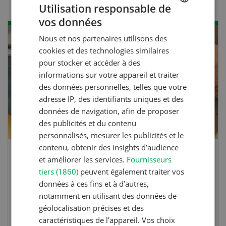
Utilisation responsable de
vos données
GERMAN
Nous et nos partenaires utilisons des
AOÛ
FRENCH
cookies et des technologies similaires
22
-
23
pour stocker et accéder à des
informations sur votre appareil et traiter
des données personnelles, telles que votre
adresse IP, des identifiants uniques et des
données de navigation, afin de proposer
des publicités et du contenu
personnalisés, mesurer les publicités et le
contenu, obtenir des insights d’audience
lture
41e Championnat d’Europe
et améliorer les services.
Fournisseurs
tiers (1860)
peuvent également traiter vos
à Hallau/Wunderklingen (S
données à ces fins et à d’autres,
gez à le faire?
notamment en utilisant des données de
nécessaire. Si
Championnat d’Europe de labour 
géolocalisation précises et des
ratique, votre
Suisse.
caractéristiques de l’appareil. Vos choix
ent et vous