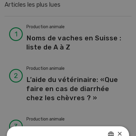
Articles les plus lues
Production animale
Noms de vaches en Suisse :
liste de A à Z
Production animale
L’aide du vétérinaire: «Que
faire en cas de diarrhée
chez les chèvres ? »
Production animale
Climat d’étable
×