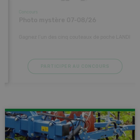
Concours
Concours Know-how 07-08/26
Gagnez un véhicule électrique HDK Express
Work ou un des trois prix immédiats.
PARTICIPER AU CONCOURS