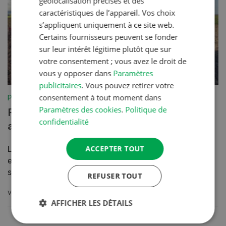
géolocalisation précises et des
caractéristiques de l’appareil. Vos choix
s’appliquent uniquement à ce site web.
Certains fournisseurs peuvent se fonder
sur leur intérêt légitime plutôt que sur
votre consentement ; vous avez le droit de
vous y opposer dans
Paramètres
publicitaires
. Vous pouvez retirer votre
consentement à tout moment dans
Production végétale
Paramètres des cookies
.
Politique de
Répartition ciblée de la pression
confidentialité
au sol
ACCEPTER TOUT
Lourdes, les machines agricoles modernes
exercent une pression croissante sur les
sols. Des modèles...
REFUSER TOUT
VERS L'ARTICLE
AFFICHER LES DÉTAILS