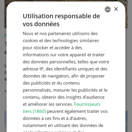
×
Utilisation responsable de
vos données
GERMAN
Nous et nos partenaires utilisons des
FRENCH
Production végétale
cookies et des technologies similaires
Travail du sol en douceur pour
pour stocker et accéder à des
éviter les excès
informations sur votre appareil et traiter
des données personnelles, telles que votre
Un lit de semence fin peut sembler idéal –
adresse IP, des identifiants uniques et des
mais le sol en paie souvent le prix fort. En
données de navigation, afin de proposer
effet, chaqu...
des publicités et du contenu
personnalisés, mesurer les publicités et le
VERS L'ARTICLE
contenu, obtenir des insights d’audience
et améliorer les services.
Fournisseurs
tiers (1860)
peuvent également traiter vos
données à ces fins et à d’autres,
notamment en utilisant des données de