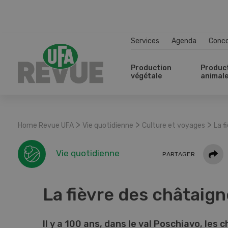
Services
Agenda
Conc
Production
Produc
végétale
animal
>
>
>
Home Revue UFA
Vie quotidienne
Culture et voyages
La f
Parta
Vie quotidienne
PARTAGER
La fièvre des châtaig
Il y a 100 ans, dans le val Poschiavo, les 