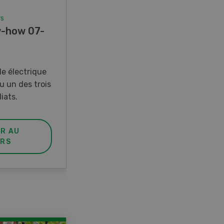
rs
Concours
-how 07-
Photo mystère 07-08/26
Gagnez l’un des cinq couteaux
de poche LANDI
e électrique
u un des trois
iats.
ER AU
PARTICIPER AU
RS
CONCOURS