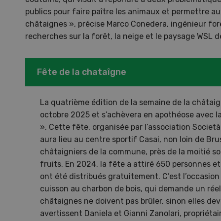
publics pour faire paître les animaux et permettre au
châtaignes », précise Marco Conedera, ingénieur fores
Dem
recherches sur la forêt, la neige et le paysage WSL 
Kelle
invit
Fête de la chataîgne
Wiedl
démon
La quatrième édition de la semaine de la châtaig
premi
octobre 2025 et s’achèvera en apothéose avec la
porte
». Cette fête, organisée par l’association Società
aura lieu au centre sportif Casai, non loin de Bru
châtaigniers de la commune, près de la moitié so
fruits. En 2024, la fête a attiré 650 personnes 
ont été distribués gratuitement. C’est l’occasion 
cuisson au charbon de bois, qui demande un réel 
châtaignes ne doivent pas brûler, sinon elles d
avertissent Daniela et Gianni Zanolari, propriéta