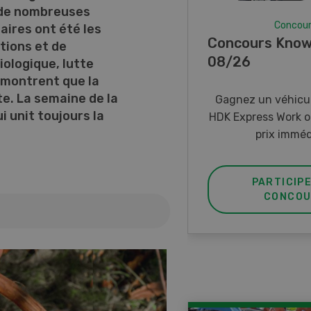
 de nombreuses
Concou
laires ont été les
Concours Know
tions et de
08/26
iologique, lutte
i montrent que la
te. La semaine de la
Gagnez un véhicul
i unit toujours la
HDK Express Work o
prix imméd
PARTICIP
CONCOU