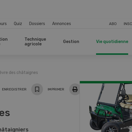
ours
Quiz
Dossiers
Annonces
ABO
INSC
tion
Technique
Gestion
Vie quotidienne
e
agricole
ièvre des châtaignes
ger
ENREGISTRER
IMPRIMER
nes
châtaigniers