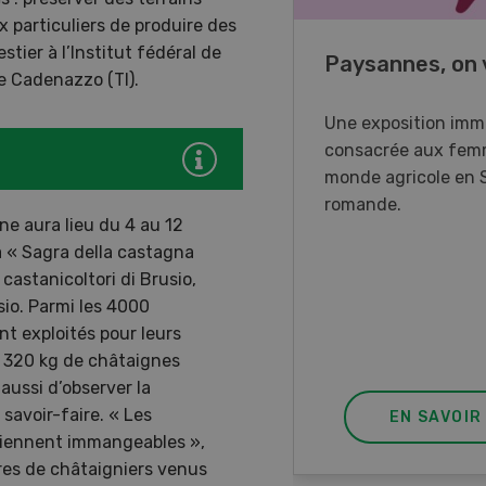
x particuliers de produire des
tier à l’Institut fédéral de
o Days 2026
Paysannes, on 
de Cadenazzo (TI).
r Forstmaschinen vous
Une exposition imm
e aux DemoDays 2026 à
consacrée aux fem
isbach pour des
monde agricole en 
strations en direct et la
romande.
ne aura lieu du 4 au 12
ère suisse du nouveau
 « Sagra della castagna
ur à 8 roues.
 castanicoltori di Brusio,
sio. Parmi les 4000
nt exploités pour leurs
et 320 kg de châtaignes
aussi d’observer la
savoir-faire. « Les
EN SAVOIR PLUS
EN SAVOIR
eviennent immangeables »,
ires de châtaigniers venus