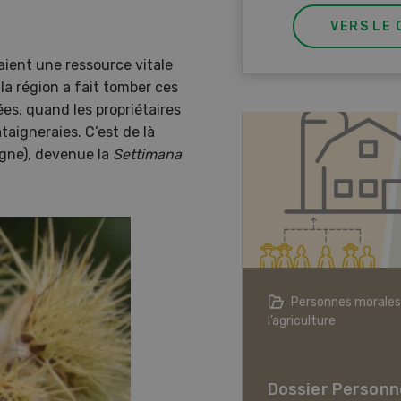
VERS LE 
taient une ressource vitale
la région a fait tomber ces
ées, quand les propriétaires
taigneraies. C’est de là
igne), devenue la
Settimana
agriculture à l’ère du changement
Personnes morales
ique
l’agriculture
er L’agriculture à l’ère
hangement climatique
Dossier Personn