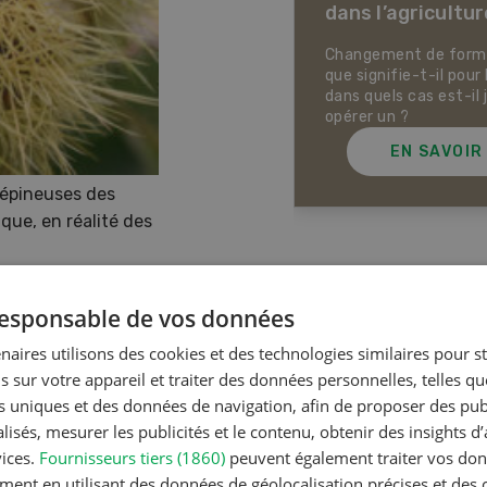
dans l’agricultur
ectives pour la production
ale et la production animale
sse. Pistes pour se protéger
Changement de forme 
 la chaleur, la sécheresse ainsi
que signifie-t-il pour 
ontre les phénomènes
dans quels cas est-il 
rologiques extrêmes.
opérer un ?
EN SAVOIR PLUS
EN SAVOIR
 épineuses des
que, en réalité des
Articles les plus lue
 responsable de vos données
naires utilisons des cookies et des technologies similaires pour s
s sur votre appareil et traiter des données personnelles, telles q
astagna
, ce sont les
Production a
nts uniques et des données de navigation, afin de proposer des publ
 (
brasché
en dialecte) dans le
Noms d
isés, mesurer les publicités et le contenu, obtenir des insights d
stribuent encore fumants
en Suiss
vices.
Fournisseurs tiers (1860)
peuvent également traiter vos donn
osquets locaux, la variété
ment en utilisant des données de géolocalisation précises et des 