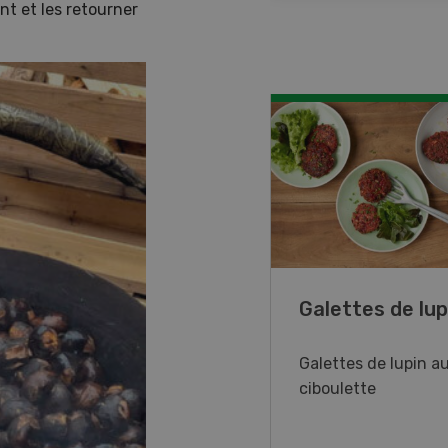
nt et les retourner
ncé de veau aux
Galettes de lup
mes
Galettes de lupin au
ciboulette
cé de veau aux pommes
du thym et du citron