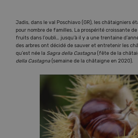
Jadis, dans le val Poschiavo (GR), les châtaigniers é
pour nombre de familles. La prospérité croissante de 
fruits dans l’oubli… jusqu’à il y a une trentaine d’ann
des arbres ont décidé de sauver et entretenir les châ
qu’est née la
Sagra della Castagna
(fête de la châta
della Castagna
(semaine de la châtaigne en 2020).
Une ferme entre de nouvelles
L’
mains
climat
Dossi
du c
Une ferme entre de