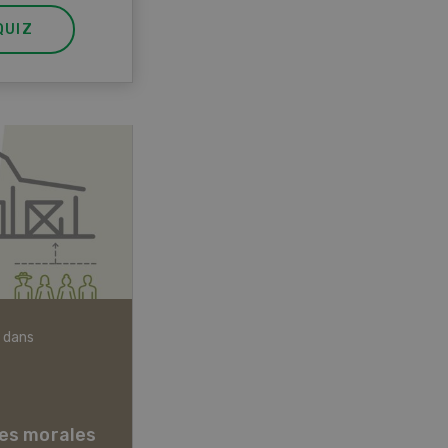
QUIZ
 dans
Articles biologiques
es morales