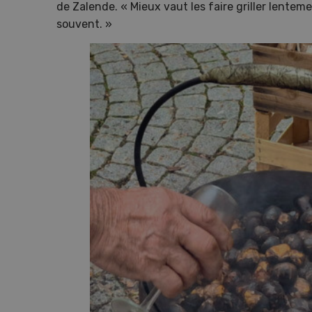
de Zalende. « Mieux vaut les faire griller lenteme
souvent. »
Emi
pom
Emin
avec 