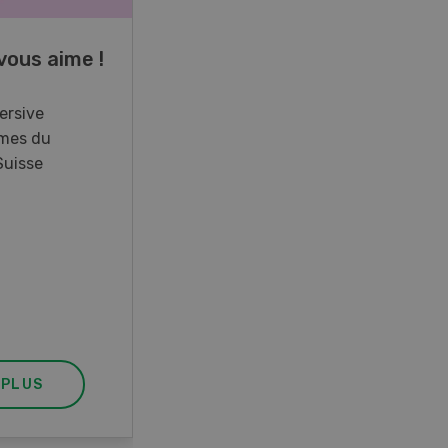
vous aime !
Cours spécialisé
Aquaculture
ersive
mes du
Vous élevez des poissons ou
Suisse
songez à le faire? Ce cours vous
équipe du savoir nécessaire. Si
vous effectuez aussi un stage
pratique, votre diplôme est
reconnu officiellement et vous
habilite à détenir des poissons à
titre professionnel.
 PLUS
EN SAVOIR PLUS