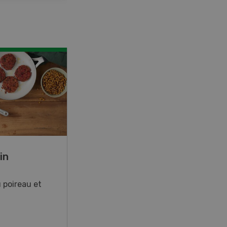
in
Rouleaux de printemps
 poireau et
Rouleaux de printemps aux
poulet