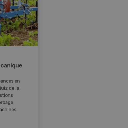
canique
sances en
Quiz de la
stions
erbage
achines