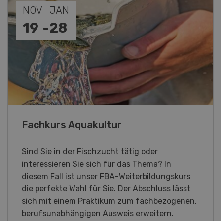
SEP
10
-
11
Demo Days 2026
Die Keller Forstmaschinen laden zu den
DemoDays 2026 nach Wiedlisbach zu Live-
Demonstrationen und der CH-Premiere des
neuen 8-Rad-Forwarders ein.