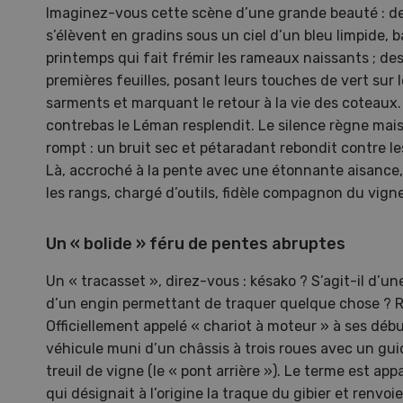
Imaginez-vous cette scène d’une grande beauté : des
s’élèvent en gradins sous un ciel d’un bleu limpide, 
printemps qui fait frémir les rameaux naissants ; des
premières feuilles, posant leurs touches de vert sur
sarments et marquant le retour à la vie des coteau
contrebas le Léman resplendit. Le silence règne mai
rompt : un bruit sec et pétaradant rebondit contre les
Là, accroché à la pente avec une étonnante aisance
les rangs, chargé d’outils, fidèle compagnon du vigne
Un « bolide » féru de pentes abruptes
Un « tracasset », direz-vous : késako ? S’agit-il d’u
d’un engin permettant de traquer quelque chose ? Ri
Une ferme entre de nouvelles
L’
mains
climat
Officiellement appelé « chariot à moteur » à ses débu
véhicule muni d’un châssis à trois roues avec un guid
Dossi
treuil de vigne (le « pont arrière »). Le terme est ap
du c
Une ferme entre de
qui désignait à l’origine la traque du gibier et renvo