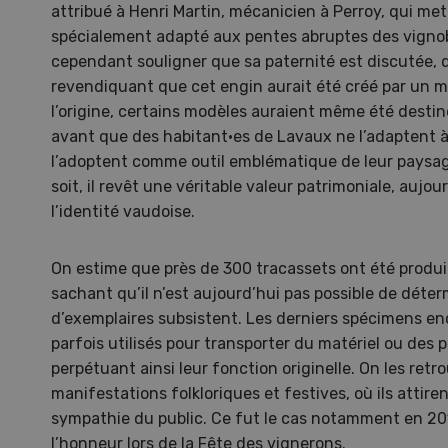
attribué à Henri Martin, mécanicien à Perroy, qui met
08
spécialement adapté aux pentes abruptes des vignobl
cependant souligner que sa paternité est discutée, 
revendiquant que cet engin aurait été créé par un m
l’origine, certains modèles auraient même été destin
avant que des habitant·es de Lavaux ne l’adaptent à 
l’adoptent comme outil emblématique de leur paysage
Pays
soit, il revêt une véritable valeur patrimoniale, aujou
l’identité vaudoise.
Une e
cons
On estime que près de 300 tracassets ont été produi
monde
sachant qu’il n’est aujourd’hui pas possible de dét
roma
d’exemplaires subsistent. Les derniers spécimens en
parfois utilisés pour transporter du matériel ou des 
perpétuant ainsi leur fonction originelle. On les ret
manifestations folkloriques et festives, où ils attiren
sympathie du public. Ce fut le cas notamment en 2019
l’honneur lors de la Fête des vignerons.