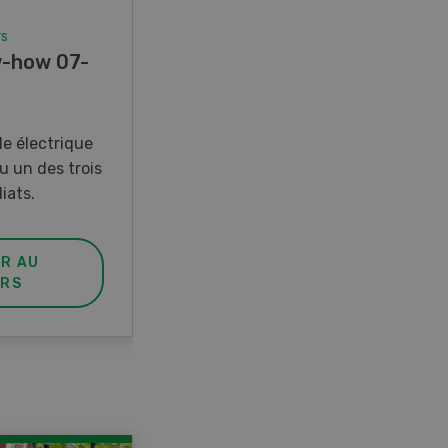
rs
Concours
-how 07-
Photo mystère 07-08/26
Gagnez l’un des cinq couteaux
de poche LANDI
e électrique
u un des trois
iats.
ER AU
PARTICIPER AU
RS
CONCOURS