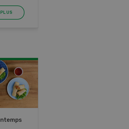
 PLUS
EN SAVOIR PLUS
rintemps
Blancs de poulet sauce
épinards à la crème