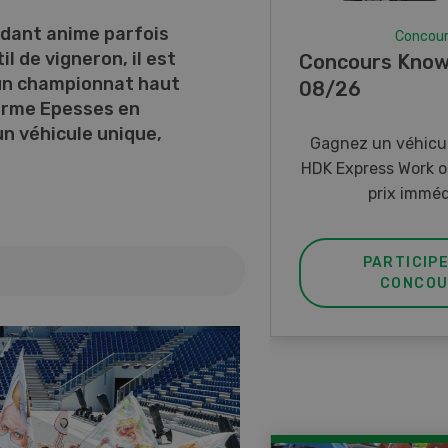
adant anime parfois
Concou
il de vigneron, il est
Concours Know
 un championnat haut
08/26
forme Epesses en
n véhicule unique,
Gagnez un véhicul
HDK Express Work o
prix imméd
PARTICIP
CONCOU