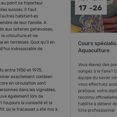
 au point ce triporteur
-
31
17
-
26
es suisses. Il faut
d’autres habitant·es
embre de leur famille. A
és aux laiteries genevoises,
la viticulture et ne
 en terrasses. Quoi qu’il en
annes, on vous aime !
Cours spécialis
rd’hui indissociable de
Aquaculture
xposition immersive
acrée aux femmes du
Vous élevez des poi
ts entre 1950 et 1975,
 agricole en Suisse
songez à le faire? 
erminer exactement combien
nde.
équipe du savoir néc
core en circulation sont
vous effectuez auss
personnes dans les vignobles,
pratique, votre dip
rouve également lors de
reconnu officiellem
t toujours la curiosité et la
habilite à détenir d
, où le tracasset a été mis à
titre professionnel.