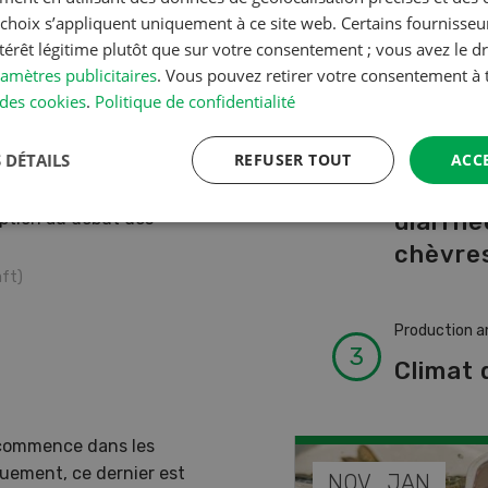
A à Z
s choix s’appliquent uniquement à ce site web. Certains fournisse
ntérêt légitime plutôt que sur votre consentement ; vous avez le dr
amètres publicitaires
. Vous pouvez retirer votre consentement 
Production a
des cookies
.
Politique de confidentialité
L’aide 
vétérin
 DÉTAILS
REFUSER TOUT
ACC
faire e
diarrhé
eption au début des
chèvres
ft)
Production a
Climat 
s commence dans les
quement, ce dernier est
DÉC
NOV
JAN