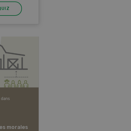
QUIZ
 dans
Articles biologiques
es morales