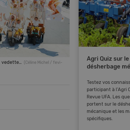
Agri Quiz sur le
la vedette…
(Céline Michel / fevi-
désherbage mé
Testez vos connais
participant à l’Agri 
Revue UFA. Les que
portent sur le désh
mécanique et les m
spécifiques.