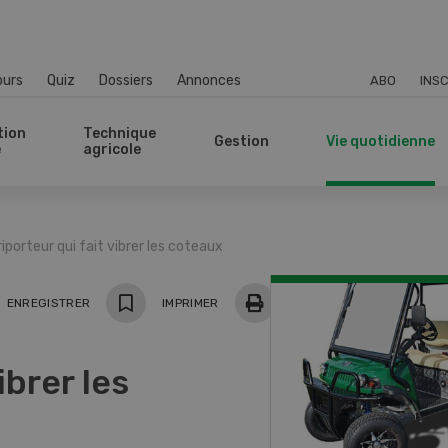
ours
Quiz
Dossiers
Annonces
ABO
INSC
tion
Technique
Gestion
Vie quotidienne
e
agricole
riporteur qui fait vibrer les coteaux
ger
ENREGISTRER
IMPRIMER
ibrer les