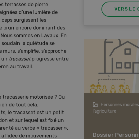
 terrasses de pierre
VERS LE 
baignées d’une lumière de
 ceps surgissent les
 le brun encore dominant des
x. Nous sommes en Lavaux. En
s soudain la quiétude se
 murs, s’amplifie, s’approche.
, un
tracasset
progresse entre
ron au travail.
ne tracasserie motorisée ? Ou
en de tout cela.
agriculture à l’ère du changement
Personnes morales
ique
l’agriculture
ts, le tracasset est un petit
on et sur lequel est fixé un
er L’agriculture à l’ère
parenté au verbe « tracasser »,
hangement climatique
Dossier Personn
ie à l’idée de mouvements