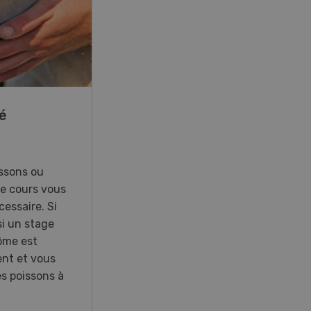
22
-
23
é
41e Championnat
d’Europe de labour à
Hallau/Wunderklingen
(SH)
ssons ou
Ce cours vous
essaire. Si
Championnat d’Europe de labour
i un stage
2026 en Suisse.
lôme est
ent et vous
es poissons à