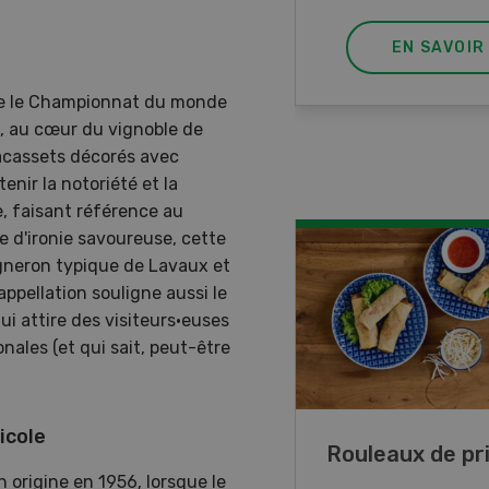
EN SAVOIR PLUS
EN SAVOIR
ste le Championnat du monde
s, au cœur du vignoble de
acassets décorés avec
nir la notoriété et la
e, faisant référence au
 d'ironie savoureuse, cette
igneron typique de Lavaux et
ppellation souligne aussi le
ui attire des visiteurs·euses
nales (et qui sait, peut-être
icole
ttes de lupin
Rouleaux de p
origine en 1956, lorsque le