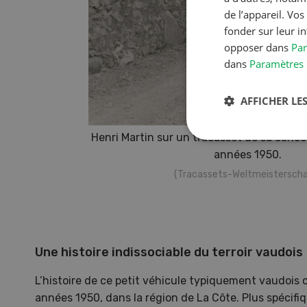
de l’appareil. Vo
fonder sur leur i
opposer dans
Par
dans
Paramètres 
AFFICHER LES
Henri Martin sur un tracasset de sa conc
années 1950.
(Tracassets-Weltmeisterscha
Une histoire indissociable du terroir vaudois
L’histoire de ce petit véhicule typiquement vaudoi
années 1950, dans la région de La Côte. Plus spécifi
NOV