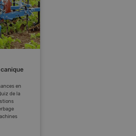
canique
sances en
Quiz de la
stions
erbage
achines