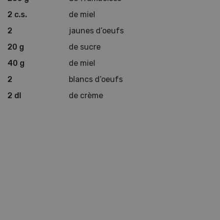
2 c.s.
de miel
2
jaunes d’oeufs
20 g
de sucre
40 g
de miel
2
blancs d’oeufs
2 dl
de crème