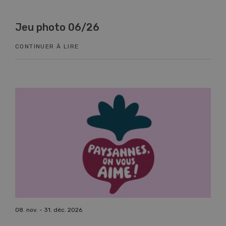
Jeu photo 06/26
Kn
CONTINUER À LIRE
CON
08. nov. - 31. déc. 2026
17. n