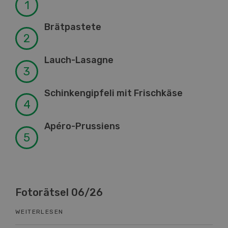
Brätpastete
Lauch-Lasagne
Schinkengipfeli mit Frischkäse
Apéro-Prussiens
Fotorätsel 06/26
Kn
WEITERLESEN
WEI