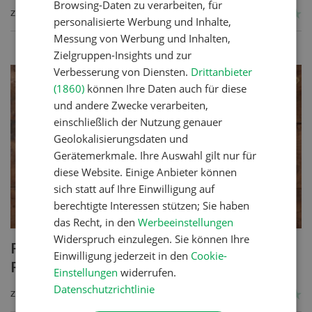
Browsing-Daten zu verarbeiten, für
ZUM REZEPT
personalisierte Werbung und Inhalte,
Messung von Werbung und Inhalten,
Zielgruppen-Insights und zur
Verbesserung von Diensten.
Drittanbieter
(1860)
können Ihre Daten auch für diese
und andere Zwecke verarbeiten,
einschließlich der Nutzung genauer
Geolokalisierungsdaten und
Gerätemerkmale. Ihre Auswahl gilt nur für
diese Website. Einige Anbieter können
sich statt auf Ihre Einwilligung auf
berechtigte Interessen stützen; Sie haben
das Recht, in den
Werbeeinstellungen
Widerspruch einzulegen. Sie können Ihre
Poulet mit Spinat-Dörrtomaten-
Einwilligung jederzeit in den
Cookie-
Rahmsauce
Einstellungen
widerrufen.
Datenschutzrichtlinie
ZUM REZEPT