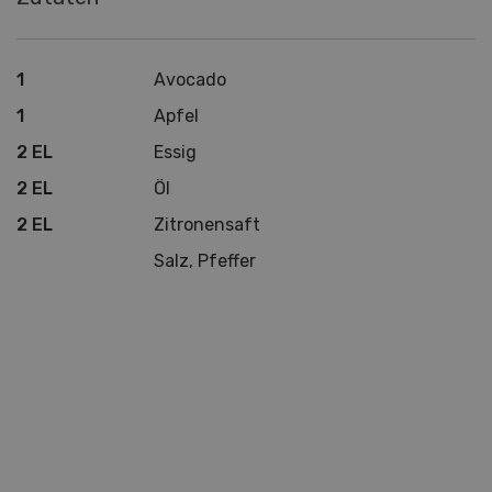
1
Avocado
1
Apfel
2 EL
Essig
2 EL
Öl
2 EL
Zitronensaft
Salz, Pfeffer