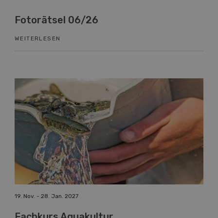
l 06/26
Know-How 06/2
WEITERLESEN
19. Nov. - 28. Jan. 2027
26. 
Fachkurs Aquakultur
Bl