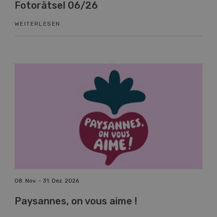
Fotorätsel 06/26
Kn
WEITERLESEN
WEI
08. Nov. - 31. Dez. 2026
19. 
Paysannes, on vous aime !
Fa