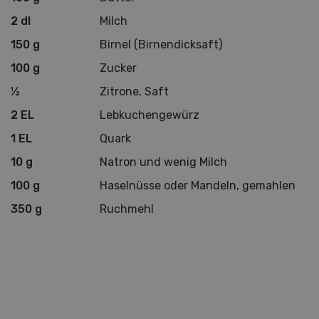
2 dl
Milch
150 g
Birnel (Birnendicksaft)
100 g
Zucker
½
Zitrone, Saft
2 EL
Lebkuchengewürz
1 EL
Quark
10 g
Natron und wenig Milch
100 g
Haselnüsse oder Mandeln, gemahlen
350 g
Ruchmehl