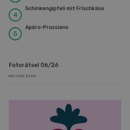
Schinkengipfeli mit Frischkäse
Apéro-Prussiens
Fotorätsel 06/26
Kn
WEITERLESEN
WEI