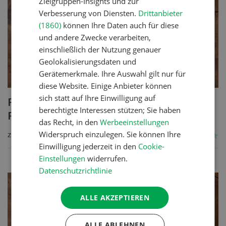
Zielgruppen-Insights und zur
Verbesserung von Diensten.
Drittanbieter
(1860)
können Ihre Daten auch für diese
und andere Zwecke verarbeiten,
einschließlich der Nutzung genauer
Geolokalisierungsdaten und
Gerätemerkmale. Ihre Auswahl gilt nur für
diese Website. Einige Anbieter können
sich statt auf Ihre Einwilligung auf
Poulet mit Spinat-Dörrtomaten-
berechtigte Interessen stützen; Sie haben
Rahmsauce
das Recht, in den
Werbeeinstellungen
Widerspruch einzulegen. Sie können Ihre
ZUM REZEPT
Einwilligung jederzeit in den
Cookie-
Einstellungen
widerrufen.
Datenschutzrichtlinie
ALLE AKZEPTIEREN
ALLE ABLEHNEN