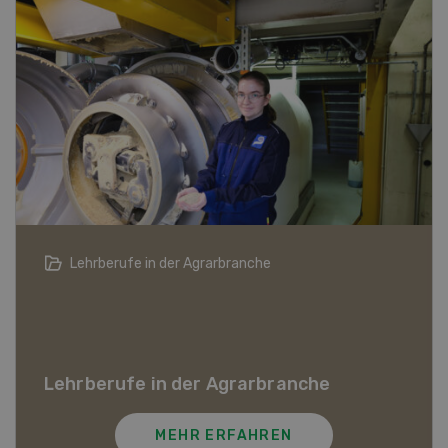
in der Agrarbranche
Die Schweizer 
Die Schweizer
Jahren
In unserer Videos
 in der Agrarbranche
Persönlichkeiten a
die Zukunft der S
MEHR ERFAHREN
M