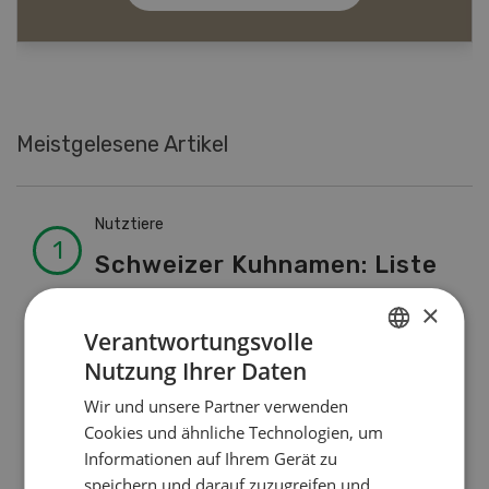
Meistgelesene Artikel
Nutztiere
Schweizer Kuhnamen: Liste
von A-Z
×
Verantwortungsvolle
Nutzung Ihrer Daten
Pflanzenbau
GERMAN
Wir und unsere Partner verwenden
Erst das Ziel, dann die
FRENCH
Cookies und ähnliche Technologien, um
Zwischenfrucht
Informationen auf Ihrem Gerät zu
speichern und darauf zuzugreifen und