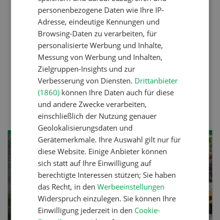
personenbezogene Daten wie Ihre IP-
Betriebsführung
Adresse, eindeutige Kennungen und
Kein Dauergarten ohne
Browsing-Daten zu verarbeiten, für
personalisierte Werbung und Inhalte,
Bewilligung
Messung von Werbung und Inhalten,
Zielgruppen-Insights und zur
Verbesserung von Diensten.
Drittanbieter
Pflanzenbau
(1860)
können Ihre Daten auch für diese
Raufutter aus dem Sack
und andere Zwecke verarbeiten,
einschließlich der Nutzung genauer
Geolokalisierungsdaten und
Gerätemerkmale. Ihre Auswahl gilt nur für
NOV
DEZ
diese Website. Einige Anbieter können
sich statt auf Ihre Einwilligung auf
08
-
31
berechtigte Interessen stützen; Sie haben
das Recht, in den
Werbeeinstellungen
Widerspruch einzulegen. Sie können Ihre
Einwilligung jederzeit in den
Cookie-