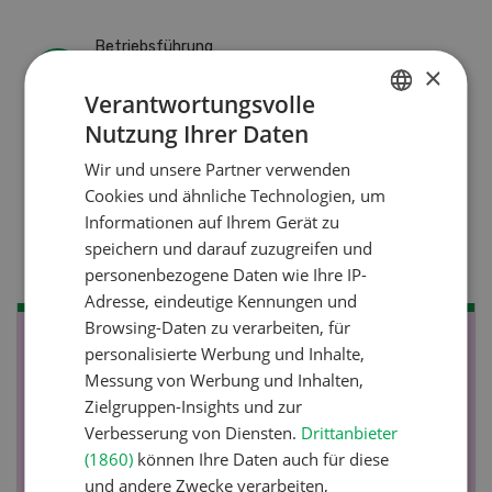
Betriebsführung
×
Kein Dauergarten ohne
Verantwortungsvolle
Bewilligung
Nutzung Ihrer Daten
GERMAN
Wir und unsere Partner verwenden
FRENCH
Cookies und ähnliche Technologien, um
Pflanzenbau
Informationen auf Ihrem Gerät zu
Raufutter aus dem Sack
speichern und darauf zuzugreifen und
personenbezogene Daten wie Ihre IP-
Adresse, eindeutige Kennungen und
Browsing-Daten zu verarbeiten, für
NOV
JAN
personalisierte Werbung und Inhalte,
Messung von Werbung und Inhalten,
19
-
28
Zielgruppen-Insights und zur
Verbesserung von Diensten.
Drittanbieter
(1860)
können Ihre Daten auch für diese
und andere Zwecke verarbeiten,