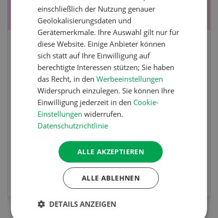
einschließlich der Nutzung genauer
Geolokalisierungsdaten und
Gerätemerkmale. Ihre Auswahl gilt nur für
diese Website. Einige Anbieter können
Fachkurs Aquakultur
sich statt auf Ihre Einwilligung auf
berechtigte Interessen stützen; Sie haben
Sind Sie in der Fischzucht tätig oder
das Recht, in den
Werbeeinstellungen
interessieren Sie sich für das Thema? In
Widerspruch einzulegen. Sie können Ihre
diesem Fall ist unser FBA-Weiterbildungskurs
Einwilligung jederzeit in den
Cookie-
die perfekte Wahl für Sie. Der Abschluss lässt
Einstellungen
widerrufen.
sich mit einem Praktikum zum fachbezogenen,
Datenschutzrichtlinie
berufsunabhängigen Ausweis erweitern.
ALLE AKZEPTIEREN
MEHR ZUR VERANSTALTUNG
ALLE ABLEHNEN
DETAILS ANZEIGEN