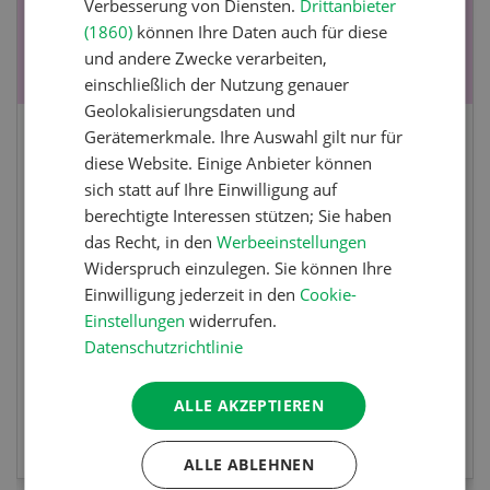
Verbesserung von Diensten.
Drittanbieter
(1860)
können Ihre Daten auch für diese
und andere Zwecke verarbeiten,
einschließlich der Nutzung genauer
Geolokalisierungsdaten und
Gerätemerkmale. Ihre Auswahl gilt nur für
Fachkurs Aquakultur
diese Website. Einige Anbieter können
sich statt auf Ihre Einwilligung auf
Sind Sie in der Fischzucht tätig oder
berechtigte Interessen stützen; Sie haben
interessieren Sie sich für das Thema? In
das Recht, in den
Werbeeinstellungen
diesem Fall ist unser FBA-Weiterbildungskurs
Widerspruch einzulegen. Sie können Ihre
die perfekte Wahl für Sie. Der Abschluss lässt
Einwilligung jederzeit in den
Cookie-
sich mit einem Praktikum zum fachbezogenen,
Einstellungen
widerrufen.
berufsunabhängigen Ausweis erweitern.
Datenschutzrichtlinie
ALLE AKZEPTIEREN
MEHR ZUR VERANSTALTUNG
ALLE ABLEHNEN