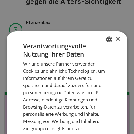
gegen die Alters-Sichtigkeit
Pflanzenbau
Raufutter aus dem Sack
×
Verantwortungsvolle
Nutzung Ihrer Daten
Nutztiere
GERMAN
Wir und unsere Partner verwenden
Stallklima - Hitzestress
FRENCH
Cookies und ähnliche Technologien, um
verhindern
Informationen auf Ihrem Gerät zu
speichern und darauf zuzugreifen und
personenbezogene Daten wie Ihre IP-
Adresse, eindeutige Kennungen und
NOV
JAN
Browsing-Daten zu verarbeiten, für
personalisierte Werbung und Inhalte,
19
-
28
Messung von Werbung und Inhalten,
Zielgruppen-Insights und zur