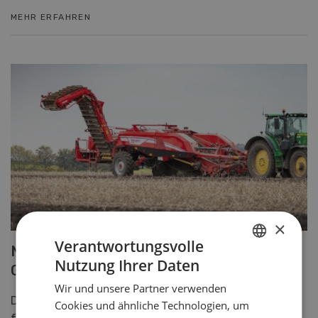
MEHR ERFAHREN
×
Verantwortungsvolle
Neuer Überladeroder Select 200 von
Nutzung Ihrer Daten
Grimme
GERMAN
Wir und unsere Partner verwenden
FRENCH
Der zweireihige Überladeroder Select 200 eignet sich
Cookies und ähnliche Technologien, um