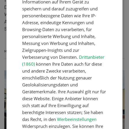
für vielfältige und wechselnde Einsatzbedingungen.
Informationen auf Ihrem Gerät zu
Die Maschine besticht durch viele
speichern und darauf zuzugreifen und
Weiterentwicklungen, wie die einzigartige
personenbezogene Daten wie Ihre IP-
ActiveSteering Achslenkung sowie einer
Adresse, eindeutige Kennungen und
Strassentransportbreite unter drei Meter.
Browsing-Daten zu verarbeiten, für
personalisierte Werbung und Inhalte,
Messung von Werbung und Inhalten,
Zielgruppen-Insights und zur
MEHR ERFAHREN
Verbesserung von Diensten.
Drittanbieter
(1860)
können Ihre Daten auch für diese
und andere Zwecke verarbeiten,
einschließlich der Nutzung genauer
Geolokalisierungsdaten und
Gerätemerkmale. Ihre Auswahl gilt nur für
diese Website. Einige Anbieter können
sich statt auf Ihre Einwilligung auf
berechtigte Interessen stützen; Sie haben
das Recht, in den
Werbeeinstellungen
Widerspruch einzulegen. Sie können Ihre