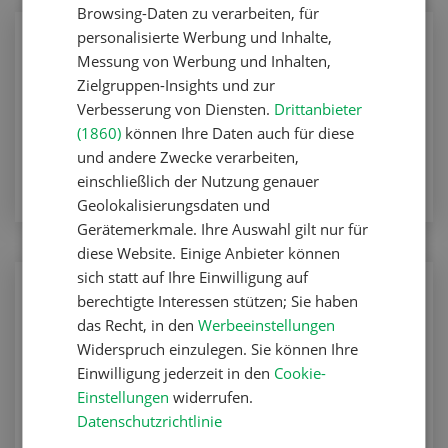
Browsing-Daten zu verarbeiten, für
personalisierte Werbung und Inhalte,
Pflanzenbau
Messung von Werbung und Inhalten,
Die Luzerne adelt die Mischung
Zielgruppen-Insights und zur
Verbesserung von Diensten.
Drittanbieter
Pflanzenbau
(1860)
können Ihre Daten auch für diese
ZUM ARTIKEL
und andere Zwecke verarbeiten,
einschließlich der Nutzung genauer
Geolokalisierungsdaten und
Gerätemerkmale. Ihre Auswahl gilt nur für
diese Website. Einige Anbieter können
sich statt auf Ihre Einwilligung auf
Pflanzenbau
berechtigte Interessen stützen; Sie haben
Mit kurzem Gras zum Erfolg
das Recht, in den
Werbeeinstellungen
Widerspruch einzulegen. Sie können Ihre
Pflanzenbau
Einwilligung jederzeit in den
Cookie-
Einstellungen
widerrufen.
ZUM ARTIKEL
Datenschutzrichtlinie