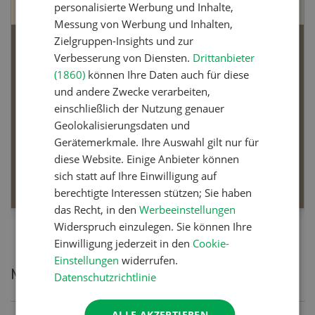
personalisierte Werbung und Inhalte,
Messung von Werbung und Inhalten,
Zielgruppen-Insights und zur
Juristische Personen in der Landwirtschaft
Verbesserung von Diensten.
Drittanbieter
(1860)
können Ihre Daten auch für diese
und andere Zwecke verarbeiten,
Dossier Juristische Personen in der
einschließlich der Nutzung genauer
Landwirtschaft
Geolokalisierungsdaten und
Was eine Änderung der Rechtsform für den Betrieb
Gerätemerkmale. Ihre Auswahl gilt nur für
bedeutet und wann sie Sinn macht.
diese Website. Einige Anbieter können
MEHR ERFAHREN
sich statt auf Ihre Einwilligung auf
berechtigte Interessen stützen; Sie haben
das Recht, in den
Werbeeinstellungen
Widerspruch einzulegen. Sie können Ihre
Einwilligung jederzeit in den
Cookie-
Einstellungen
widerrufen.
Meistgelesene Artikel
Datenschutzrichtlinie
ALLE AKZEPTIEREN