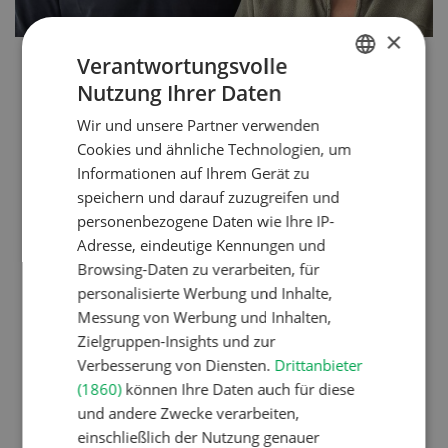
×
Verantwortungsvolle
Nutzung Ihrer Daten
GERMAN
«Eine grössere
Wir und unsere Partner verwenden
FRENCH
Cookies und ähnliche Technologien, um
Investition sollte
Informationen auf Ihrem Gerät zu
auch familiär gut
speichern und darauf zuzugreifen und
durchdacht sein.»
personenbezogene Daten wie Ihre IP-
Adresse, eindeutige Kennungen und
Browsing-Daten zu verarbeiten, für
personalisierte Werbung und Inhalte,
Messung von Werbung und Inhalten,
Zielgruppen-Insights und zur
Verbesserung von Diensten.
Drittanbieter
(1860)
können Ihre Daten auch für diese
LN: 29 ha | Nutztiere: 112 ZS, 50 MK |
und andere Zwecke verarbeiten,
einschließlich der Nutzung genauer
Arbeitskräfte: Betriebsleiter, Angestellte (80