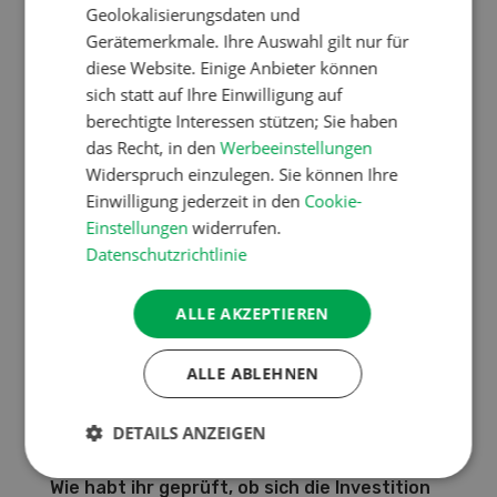
Geolokalisierungsdaten und
%), 1 Lernender | Investitionen in den letzten 10
Gerätemerkmale. Ihre Auswahl gilt nur für
Jahren: Fr. 2,7 Mio. (ZS-Stall, MV-Stall) | Produk
diese Website. Einige Anbieter können
tionsziel: 600 000 kg Milch, 3300 Jager
sich statt auf Ihre Einwilligung auf
berechtigte Interessen stützen; Sie haben
das Recht, in den
Werbeeinstellungen
Was war der Grund für die Investition in
Widerspruch einzulegen. Sie können Ihre
einen Milchviehstall?
Einwilligung jederzeit in den
Cookie-
Einstellungen
widerrufen.
Der Anbindestall war über 50 Jahre alt. Die
Datenschutzrichtlinie
Tierschutzanforderungen waren zwar erfüllt,
passten aber nicht mehr zum Leistungsniveau
ALLE AKZEPTIEREN
der Kühe. Zudem war die Produktionsform
arbeitswirtschaftlich ineffizient. Zwei moderne
Betriebszweige erhöhen auch die Attraktivität
ALLE ABLEHNEN
für Lernende und Angestellte.
DETAILS ANZEIGEN
Wie habt ihr geprüft, ob sich die Investition