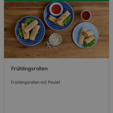
Poulet mit Spinat-Dörrtomaten-
Rahmsauce
Poulet mit Spinat-Dörrtomaten-Rahmsauce
(Gut zu wissen: Bandnudeln mit etwas
geschmolzener Butter und Pfeffer verfeinern).