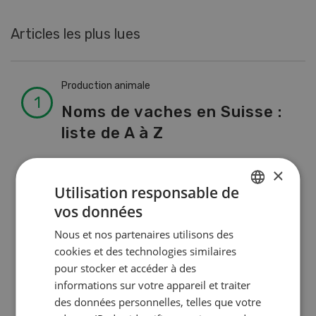
Articles les plus lues
Production animale
Noms de vaches en Suisse :
liste de A à Z
×
Production animale
Utilisation responsable de
L’aide du vétérinaire: «Que
vos données
GERMAN
faire en cas de diarrhée
Nous et nos partenaires utilisons des
FRENCH
chez les chèvres ? »
cookies et des technologies similaires
pour stocker et accéder à des
informations sur votre appareil et traiter
Production végétale
des données personnelles, telles que votre