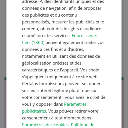
adresse IP, des identifiants uniques et des
Couverts végétaux:
données de navigation, afin de proposer
objectifs clairs, bénéfices
des publicités et du contenu
durables
personnalisés, mesurer les publicités et le
contenu, obtenir des insights d’audience
et améliorer les services.
Fournisseurs
Production animale
tiers (1860)
peuvent également traiter vos
données à ces fins et à d’autres,
Lutter efficacement contre
notamment en utilisant des données de
la diarrhée des porcelets
géolocalisation précises et des
caractéristiques de l’appareil. Vos choix
s’appliquent uniquement à ce site web.
Certains fournisseurs peuvent se fonder
NOV
JAN
sur leur intérêt légitime plutôt que sur
votre consentement ; vous avez le droit de
17
-
26
vous y opposer dans
Paramètres
publicitaires
. Vous pouvez retirer votre
consentement à tout moment dans
Paramètres des cookies
.
Politique de